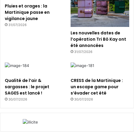
E
Pluies et orages : la
s
Martinique passe en
s
vigilance jaune
a
31/07/2026
i
Les nouvelles dates de
n
l’opération Tri Bô Kay ont
i
été annoncées
a
31/07/2026
Qualité de l’air &
CRESS de la Martinique :
sargasses : le projet
un escape game pour
SAGES est lancé !
s’évader cet été
30/07/2026
30/07/2026