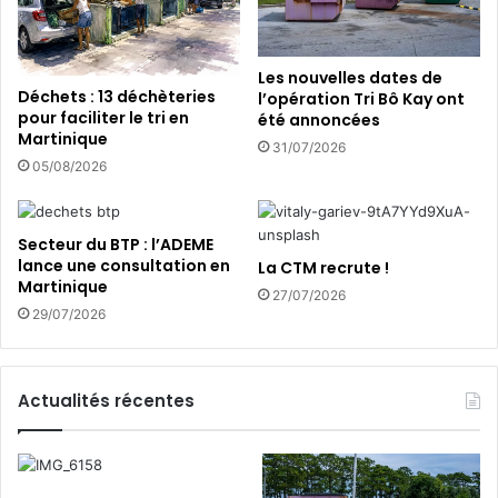
a
f
t
o
i
r
Les nouvelles dates de
o
m
Déchets : 13 déchèteries
l’opération Tri Bô Kay ont
n
e
pour faciliter le tri en
été annoncées
P
d
Martinique
31/07/2026
a
’
05/08/2026
y
a
s
s
P
s
Secteur du BTP : l’ADEME
r
a
lance une consultation en
La CTM recrute !
o
i
Martinique
p
27/07/2026
n
29/07/2026
r
i
e
s
s
e
Actualités récentes
m
e
n
t