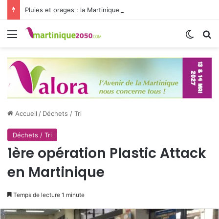
Pluies et orages : la Martinique passe en vigilance jaune
Menu
Switch
R
Accueil
/
Déchets / Tri
Déchets / Tri
1ère opération Plastic Attack
en Martinique
Temps de lecture 1 minute