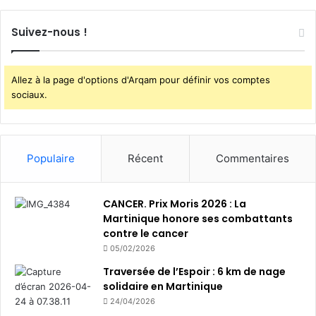
p
l
Suivez-nous !
u
i
e
Allez à la page d'options d'Arqam pour définir vos comptes
s
sociaux.
Populaire
Récent
Commentaires
CANCER. Prix Moris 2026 : La
Martinique honore ses combattants
contre le cancer
05/02/2026
Traversée de l’Espoir : 6 km de nage
solidaire en Martinique
24/04/2026