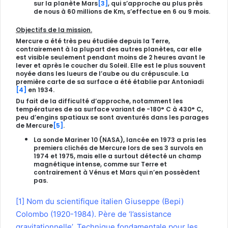
sur la planète Mars
[3]
, qui s’approche au plus près
de nous à 60 millions de Km, s’effectue en 6 ou 9 mois.
Objectifs de la mission.
Mercure a été très peu étudiée depuis la Terre,
contrairement à la plupart des autres planètes, car elle
est visible seulement pendant moins de 2 heures avant le
lever et après le coucher du Soleil. Elle est le plus souvent
noyée dans les lueurs de l’aube ou du crépuscule. La
première carte de sa surface a été établie par Antoniadi
[4]
en 1934.
Du fait de la difficulté d’approche, notamment les
températures de sa surface variant de -180° C à 430° C,
peu d’engins spatiaux se sont aventurés dans les parages
de Mercure
[5]
.
La sonde Mariner 10 (NASA), lancée en 1973 a pris les
premiers clichés de Mercure lors de ses 3 survols en
1974 et 1975, mais elle a surtout détecté un champ
magnétique intense, comme sur Terre et
contrairement à Vénus et Mars qui n’en possèdent
pas.
[1]
Nom du scientifique italien Giuseppe (Bepi)
Colombo (1920-1984). Père de ‘l’assistance
gravitationnelle’. Technique fondamentale pour les