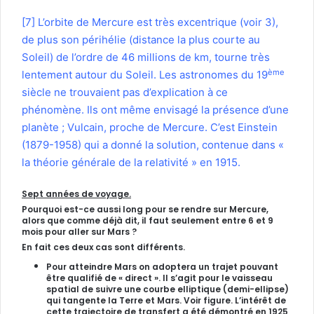
[7]
L’orbite de Mercure est très excentrique (voir 3),
de plus son périhélie (distance la plus courte au
Soleil) de l’ordre de 46 millions de km, tourne très
ème
lentement autour du Soleil. Les astronomes du 19
siècle ne trouvaient pas d’explication à ce
phénomène. Ils ont même envisagé la présence d’une
planète ; Vulcain, proche de Mercure. C’est Einstein
(1879-1958) qui a donné la solution, contenue dans «
la théorie générale de la relativité » en 1915.
Sept années de voyage.
Pourquoi est-ce aussi long pour se rendre sur Mercure,
alors que comme déjà dit, il faut seulement entre 6 et 9
mois pour aller sur Mars ?
En fait ces deux cas sont différents.
Pour atteindre Mars on adoptera un trajet pouvant
être qualifié de « direct ». Il s’agit pour le vaisseau
spatial de suivre une courbe elliptique (demi-ellipse)
qui tangente la Terre et Mars. Voir figure. L’intérêt de
cette trajectoire de transfert a été démontré en 1925