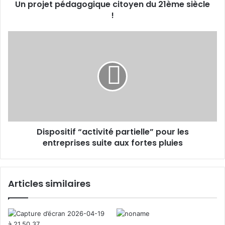
s
Un projet pédagogique citoyen du 21ème siècle
é
e
!
d
E
a
m
g
D
a
o
i
i
g
s
l
i
p
q
o
u
s
e
i
c
t
i
i
t
Dispositif “activité partielle” pour les
f
o
entreprises suite aux fortes pluies
“
y
a
e
c
n
t
Articles similaires
d
i
u
v
2
i
1
t