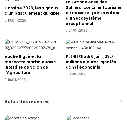
è
é
La Grande Anse des
m
p
Salines : concilier tourisme
Caraïbe 2026, les signaux
e
de masse et préservation
a
d’un basculement durable
d’un écosystème
s
r
19/04/2026
exceptionnel
i
t
è
i
24/01/2026
c
e
l
l
e
l
!
e
Vache Biguine : la
PLENIERE 5 & 6 juin : 39,7
”
mascotte martiniquaise
millions d’euros injectés
p
interdite de Salon de
dans l’économie
o
l’Agriculture
06/01/2026
u
19/01/2026
r
l
e
Actualités récentes
s
e
n
t
r