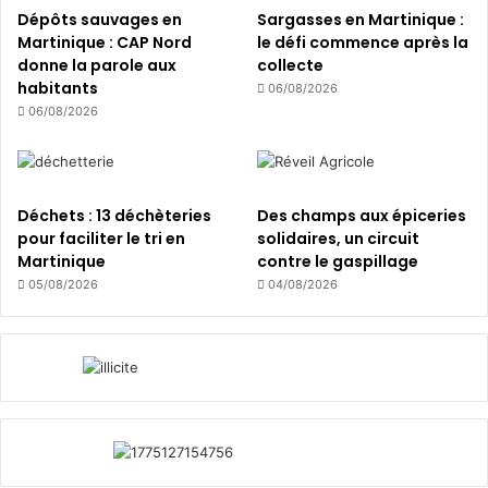
e
Dépôts sauvages en
Sargasses en Martinique :
p
Martinique : CAP Nord
le défi commence après la
r
donne la parole aux
collecte
i
habitants
06/08/2026
s
06/08/2026
e
s
s
u
Déchets : 13 déchèteries
Des champs aux épiceries
i
pour faciliter le tri en
solidaires, un circuit
t
Martinique
contre le gaspillage
e
05/08/2026
04/08/2026
a
u
x
f
o
r
t
e
s