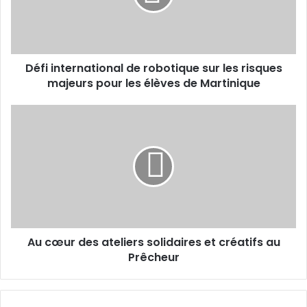
d
n
r
t
e
e
s
r
s
Défi international de robotique sur les risques
n
e
majeurs pour les élèves de Martinique
a
E
t
m
i
A
a
o
u
i
n
c
l
a
œ
l
u
d
r
e
d
r
e
o
s
b
Au cœur des ateliers solidaires et créatifs au
a
o
Prêcheur
t
t
e
i
l
q
i