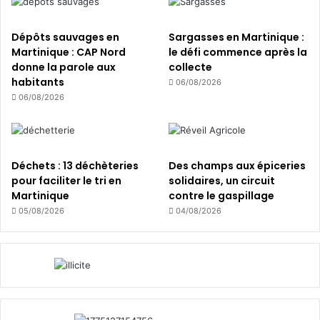
f
p
s
o
a
Dépôts sauvages en
Sargasses en Martinique :
u
u
Martinique : CAP Nord
le défi commence après la
r
P
donne la parole aux
collecte
l
r
habitants
06/08/2026
e
ê
06/08/2026
s
c
é
h
l
e
è
u
Déchets : 13 déchèteries
Des champs aux épiceries
v
r
pour faciliter le tri en
solidaires, un circuit
e
Martinique
contre le gaspillage
s
d
05/08/2026
04/08/2026
e
M
a
r
t
i
n