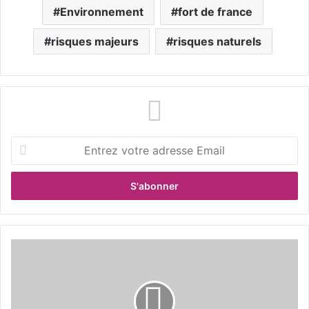
Environnement
fort de france
risques majeurs
risques naturels
E
n
t
r
e
z
v
o
D
t
é
r
f
e
i
a
i