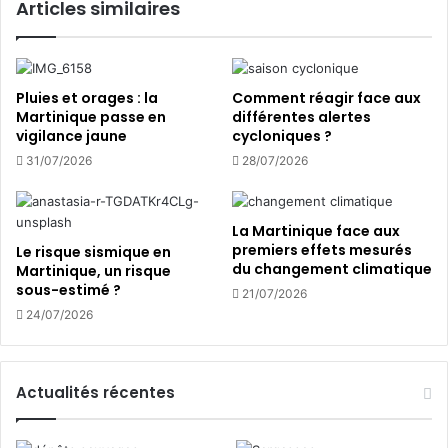
Articles similaires
u
e
e
r
s
s
u
s
r
o
Pluies et orages : la
Comment réagir face aux
l
l
Martinique passe en
différentes alertes
e
vigilance jaune
cycloniques ?
i
s
d
31/07/2026
28/07/2026
r
a
i
i
s
r
La Martinique face aux
q
e
premiers effets mesurés
Le risque sismique en
u
s
du changement climatique
Martinique, un risque
e
e
sous-estimé ?
21/07/2026
s
t
24/07/2026
m
c
a
r
j
é
e
a
Actualités récentes
u
t
r
i
s