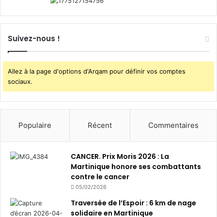
i
q
u
e
Suivez-nous !
Allez à la page d'options d'Arqam pour définir vos comptes
sociaux.
Populaire
Récent
Commentaires
CANCER. Prix Moris 2026 : La
Martinique honore ses combattants
contre le cancer
05/02/2026
Traversée de l’Espoir : 6 km de nage
solidaire en Martinique