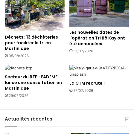
c
5
i
e
p
é
e
d
r
i
Les nouvelles dates de
à
t
Déchets : 13 déchèteries
l’opération Tri Bô Kay ont
u
i
pour faciliter le tri en
été annoncées
n
o
Martinique
31/07/2026
e
n
05/08/2026
s
à
e
l
s
’
Secteur du BTP : l’ADEME
s
é
lance une consultation en
La CTM recrute !
i
c
Martinique
27/07/2026
o
o
29/07/2026
n
l
d
i
e
e
r
u
Actualités récentes
a
d
m
e