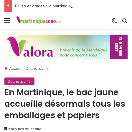
Pluies et orages : la Martinique passe en vigilance jaune
Menu
Switch
R
Accueil
/
Déchets / Tri
Déchets / Tri
En Martinique, le bac jaune
accueille désormais tous les
emballages et papiers
2 minutes de lecture