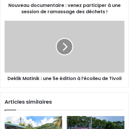
s
Nouveau documentaire : venez participer à une
c
e
session de ramassage des déchets !
u
E
m
m
e
D
a
n
e
i
t
k
l
a
l
i
i
r
k
e
M
:
a
v
t
e
Deklik Matinik : une 5e édition à l’écolieu de Tivoli
i
n
n
e
i
z
k
Articles similaires
p
a
:
r
u
t
n
i
e