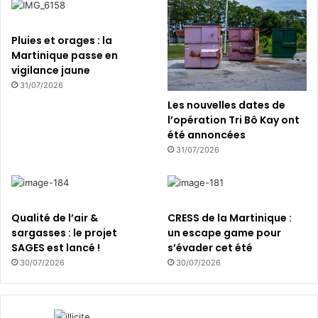
a
T
s
i
s
v
Pluies et orages : la
a
o
Martinique passe en
g
l
vigilance jaune
e
i
31/07/2026
d
Les nouvelles dates de
e
l’opération Tri Bô Kay ont
s
été annoncées
d
31/07/2026
é
c
h
e
t
Qualité de l’air &
CRESS de la Martinique :
s
sargasses : le projet
un escape game pour
SAGES est lancé !
s’évader cet été
!
30/07/2026
30/07/2026