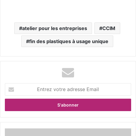
atelier pour les entreprises
CCIM
fin des plastiques à usage unique
E
n
t
r
e
z
v
o
L