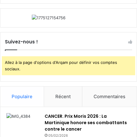
l
a
c
o
n
t
i
Suivez-nous !
n
u
i
Allez à la page d'options d'Arqam pour définir vos comptes
t
sociaux.
é
d
’
a
Populaire
Récent
Commentaires
c
t
i
CANCER. Prix Moris 2026 : La
v
Martinique honore ses combattants
i
contre le cancer
t
05/02/2026