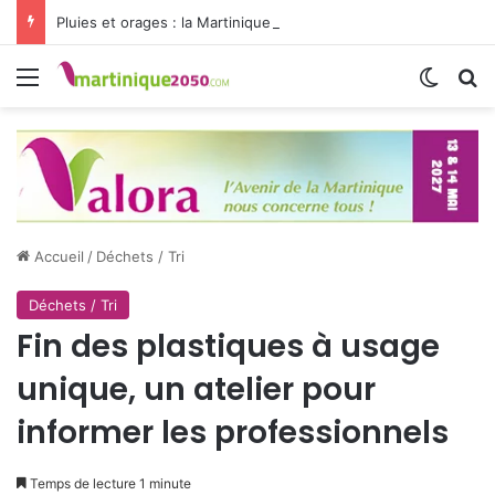
Pluies et orages : la Martinique passe en vigilance jaune
Menu
Switch
R
Accueil
/
Déchets / Tri
Déchets / Tri
Fin des plastiques à usage
unique, un atelier pour
informer les professionnels
Temps de lecture 1 minute