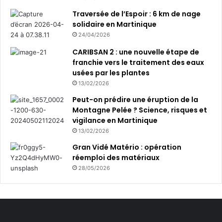
é
p
Traversée de l’Espoir : 6 km de nage
o
solidaire en Martinique
u
24/04/2026
r
CARIBSAN 2 : une nouvelle étape de
l
franchie vers le traitement des eaux
e
usées par les plantes
s
P
13/02/2026
M
Peut-on prédire une éruption de la
E
Montagne Pelée ? Science, risques et
vigilance en Martinique
13/02/2026
Gran Vidé Matério : opération
réemploi des matériaux
28/05/2026