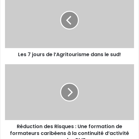
t
e
r
s
e
7
a
j
d
o
r
u
e
r
s
s
s
Les 7 jours de l’Agritourisme dans le sud!
d
e
e
E
l
R
m
’
é
a
A
d
i
g
u
l
r
c
i
t
t
i
o
o
u
n
Réduction des Risques : Une formation de
r
d
i
formateurs caribéens à la continuité d’activité
e
s