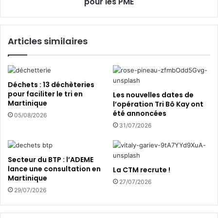
s
pour les PME
m
R
e
i
d
s
Articles similaires
a
q
n
u
s
e
l
s
e
:
Déchets : 13 déchèteries
s
U
pour faciliter le tri en
Les nouvelles dates de
u
n
Martinique
l’opération Tri Bô Kay ont
d
e
été annoncées
05/08/2026
!
f
31/07/2026
o
r
m
Secteur du BTP : l’ADEME
a
lance une consultation en
La CTM recrute !
t
Martinique
27/07/2026
i
29/07/2026
o
n
d