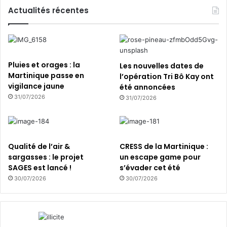
e
Actualités récentes
f
o
r
m
a
Pluies et orages : la
Les nouvelles dates de
t
Martinique passe en
l’opération Tri Bô Kay ont
e
vigilance jaune
été annoncées
u
31/07/2026
31/07/2026
r
s
c
a
r
Qualité de l’air &
CRESS de la Martinique :
i
sargasses : le projet
un escape game pour
b
SAGES est lancé !
s’évader cet été
é
30/07/2026
30/07/2026
e
n
s
à