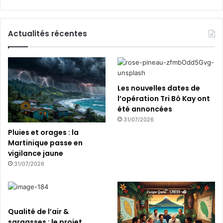
s
s
a
Actualités récentes
r
g
a
s
s
Les nouvelles dates de
e
l’opération Tri Bô Kay ont
s
été annoncées
…
31/07/2026
Pluies et orages : la
Martinique passe en
vigilance jaune
31/07/2026
Qualité de l’air &
sargasses : le projet