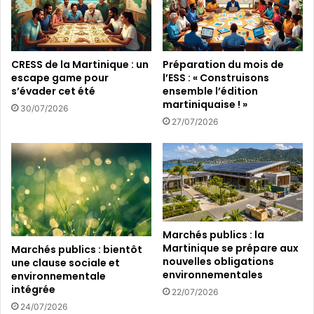
a
o
t
n
i
d
f
s
CRESS de la Martinique : un
Préparation du mois de
s
r
escape game pour
l’ESS : « Construisons
a
é
s’évader cet été
ensemble l’édition
u
s
martiniquaise ! »
30/07/2026
P
i
27/07/2026
r
s
ê
t
c
a
h
n
e
t
u
s
r
a
u
Marchés publics : la
g
Martinique se prépare aux
Marchés publics : bientôt
nouvelles obligations
a
une clause sociale et
environnementales
environnementale
z
intégrée
d
22/07/2026
e
24/07/2026