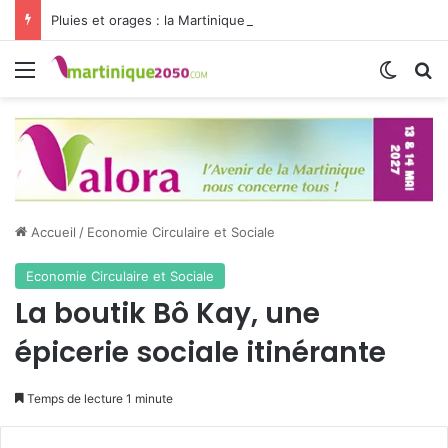
Pluies et orages : la Martinique passe en vigilance jaune
Menu
Switch
R
Accueil
/
Economie Circulaire et Sociale
Economie Circulaire et Sociale
La boutik Bô Kay, une
épicerie sociale itinérante
Temps de lecture 1 minute