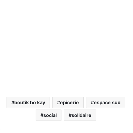
boutik bo kay
epicerie
espace sud
social
solidaire