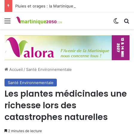
Pluies et orages : la Martinique passe en vigilance jaune
Menu
Switch
R
Accueil
/
Santé Environnementale
Santé Environnementale
Les plantes médicinales une
richesse lors des
catastrophes naturelles
2 minutes de lecture