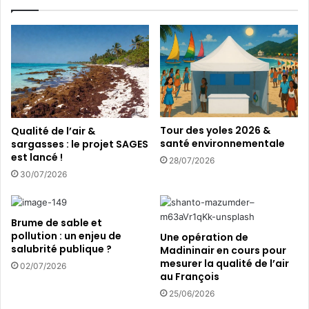
n
i
t
b
l
i
e
l
p
i
l
s
a
é
s
s
t
a
Tour des yoles 2026 &
Qualité de l’air &
i
u
santé environnementale
sargasses : le projet SAGES
q
x
est lancé !
28/07/2026
u
g
30/07/2026
e
e
s
t
Brume de sable et
e
pollution : un enjeu de
Une opération de
s
salubrité publique ?
Madininair en cours pour
é
mesurer la qualité de l’air
02/07/2026
c
au François
o
25/06/2026
r