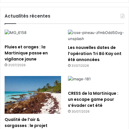
e
s
p
Actualités récentes
o
n
s
a
b
Pluies et orages : la
Les nouvelles dates de
l
Martinique passe en
l’opération Tri Bô Kay ont
e
vigilance jaune
été annoncées
s
31/07/2026
31/07/2026
CRESS de la Martinique :
un escape game pour
s’évader cet été
30/07/2026
Qualité de l’air &
sargasses : le projet