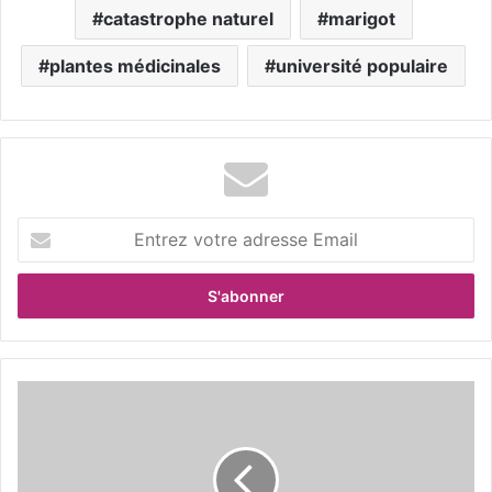
catastrophe naturel
marigot
plantes médicinales
université populaire
E
n
t
r
e
z
v
o
L
t
e
r
s
e
î
a
l