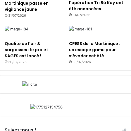
b
l’opération Tri Bô Kay ont
Martinique passe en
u
été annoncées
vigilance jaune
l
31/07/2026
31/07/2026
l
e
à
p
Qualité de l’air &
CRESS de la Martinique :
r
sargasses : le projet
un escape game pour
é
SAGES est lancé !
s’évader cet été
s
30/07/2026
30/07/2026
e
r
v
e
r
Suivez-nous !