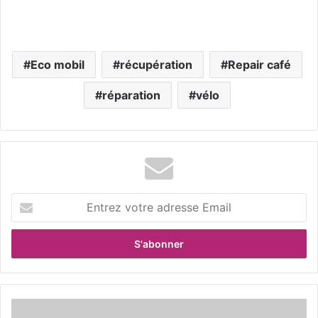
Eco mobil
récupération
Repair café
réparation
vélo
E
n
t
r
e
z
v
o
R