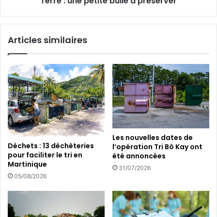
Terre : une petite bulle à préserver
t
i
i
o
o
n
Articles similaires
n
c
d
a
u
r
s
t
a
o
n
g
c
r
t
a
u
p
a
h
Les nouvelles dates de
i
i
Déchets : 13 déchèteries
l’opération Tri Bô Kay ont
r
q
pour faciliter le tri en
été annoncées
e
u
Martinique
31/07/2026
d
e
05/08/2026
e
d
s
e
m
l
a
’