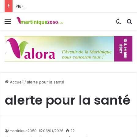
Pluies et orages : la Martinique passe en vigilance jaune
Menu
Switch
R
Accueil
/
alerte pour la santé
alerte pour la santé
martinique2050
06/01/2026
22