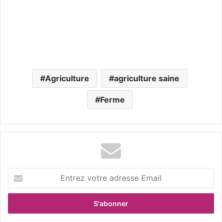
Agriculture
agriculture saine
Ferme
E
n
t
r
e