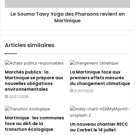
’
T
A
a
s
Le Souma Tawy Yoga des Pharaons revient en
w
s
Martinique
y
e
Y
m
o
b
g
Articles similaires
l
a
é
d
e
e
d
s
e
P
Marchés publics : la
La Martinique face aux
M
h
Martinique se prépare aux
premiers effets mesurés
a
nouvelles obligations
du changement climatique
a
environnementales
r
r
21/07/2026
t
a
22/07/2026
i
o
n
n
i
s
Martinique : les communes
q
r
face au défi de la
Un nouveau chantier RECC
u
e
transition écologique
au Carbet le 14 juillet
e
v