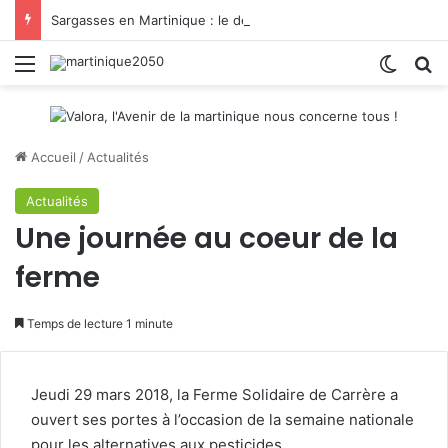
Sargasses en Martinique : le défi commence après la collecte
Menu
Switch
R
Accueil
/
Actualités
Actualités
Une journée au coeur de la
ferme
Temps de lecture 1 minute
Jeudi 29 mars 2018, la Ferme Solidaire de Carrère a
ouvert ses portes à l’occasion de la semaine nationale
pour les alternatives aux pesticides.