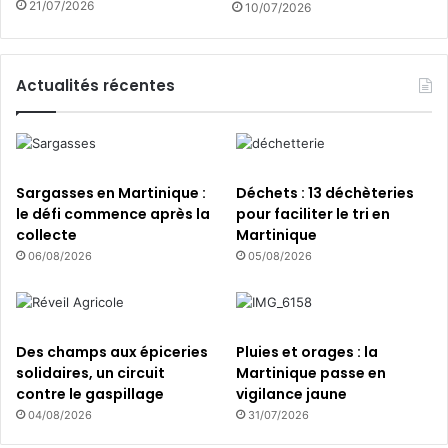
21/07/2026
10/07/2026
a
i
u
e
G
n
o
t
Actualités récentes
u
e
v
n
e
M
r
a
n
r
Sargasses en Martinique :
Déchets : 13 déchèteries
e
t
le défi commence après la
pour faciliter le tri en
m
i
collecte
Martinique
e
n
06/08/2026
05/08/2026
n
i
t
q
u
e
Des champs aux épiceries
Pluies et orages : la
solidaires, un circuit
Martinique passe en
contre le gaspillage
vigilance jaune
04/08/2026
31/07/2026