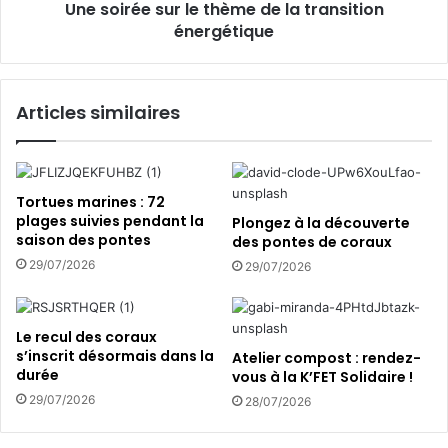
h
Une soirée sur le thème de la transition
s
e
énergétique
u
a
r
u
l
p
e
Articles similaires
o
t
i
h
s
è
s
m
o
e
Tortues marines : 72
n
d
plages suivies pendant la
Plongez à la découverte
-
saison des pontes
e
des pontes de coraux
l
l
29/07/2026
29/07/2026
i
a
o
t
n
r
Le recul des coraux
a
a
s’inscrit désormais dans la
Atelier compost : rendez-
é
n
durée
vous à la K’FET Solidaire !
t
s
29/07/2026
28/07/2026
é
i
a
t
b