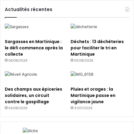
i
r
o
Actualités récentes
o
n
g
é
é
n
e
e
r
Sargasses en Martinique :
Déchets : 13 déchèteries
g
le défi commence après la
pour faciliter le tri en
é
collecte
Martinique
t
06/08/2026
05/08/2026
i
q
u
e
Des champs aux épiceries
Pluies et orages : la
solidaires, un circuit
Martinique passe en
contre le gaspillage
vigilance jaune
04/08/2026
31/07/2026