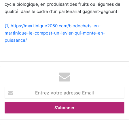
cycle biologique, en produisant des fruits ou légumes de
qualité, dans le cadre d’un partenariat gagnant-gagnant !
[1]
https://martinique2050.com/biodechets-en-
martinique-le-compost-un-levier-qui-monte-en-
puissance/
E
n
t
r
e
z
v