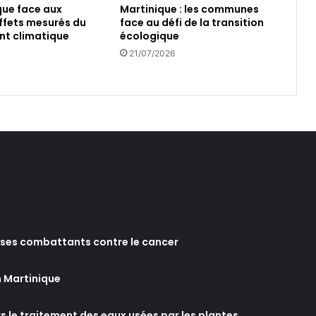
que face aux
Martinique : les communes
d
ffets mesurés du
face au défi de la transition
’
t climatique
écologique
A
21/07/2026
r
l
e
t
?
C
o
n
c
e
r
t
a
e ses combattants contre le cancer
t
i
n Martinique
o
n
p
s le traitement des eaux usées par les plantes