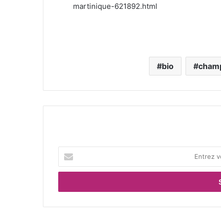
martinique-621892.html
bio
cham
E
n
t
r
e
z
v