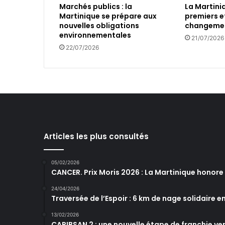
Marchés publics : la
La Martini
a
Martinique se prépare aux
premiers e
u
nouvelles obligations
changemen
p
environnementales
21/07/2026
a
22/07/2026
s
d
e
c
h
a
r
g
e
Articles les plus consultés
…
05/02/2026
CANCER. Prix Moris 2026 : La Martinique honor
24/04/2026
Traversée de l’Espoir : 6 km de nage solidaire e
13/02/2026
CARIBSAN 2 : une nouvelle étape de franchie ver