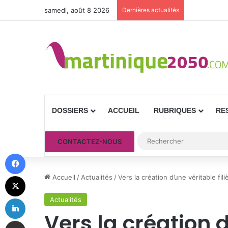
samedi, août 8 2026
Dernières actualités
DOSSIERS
ACCUEIL
RUBRIQUES
RE
CONTACTEZ-NOUS
Facebook
X
Accueil
/
Actualités
/
Vers la création d’une véritable f
Linkedin
Actualités
Vers la création 
Partager par email