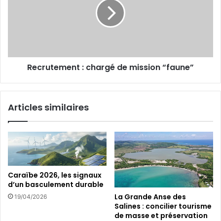
i
r
r
l
e
u
f
t
a
e
c
m
e
e
Recrutement : chargé de mission “faune”
!
n
t
:
c
Articles similaires
h
a
r
g
é
d
e
Caraïbe 2026, les signaux
m
d’un basculement durable
i
La Grande Anse des
19/04/2026
s
Salines : concilier tourisme
s
de masse et préservation