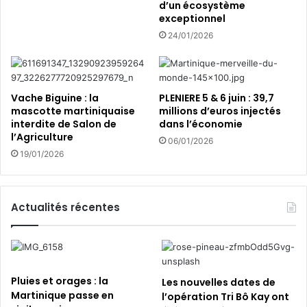
i
d’un écosystème
o
exceptionnel
n
24/01/2026
“
f
a
u
Vache Biguine : la
PLENIERE 5 & 6 juin : 39,7
n
mascotte martiniquaise
millions d’euros injectés
e
interdite de Salon de
dans l’économie
”
l’Agriculture
06/01/2026
19/01/2026
Actualités récentes
Pluies et orages : la
Les nouvelles dates de
Martinique passe en
l’opération Tri Bô Kay ont