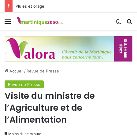
Pluies et orages : la Martinique passe en vigilance jaune
Menu
Switch
R
Accueil
/
Revue de Presse
Revue de Presse
Visite du ministre de
l’Agriculture et de
l’Alimentation
Moins d’une minute