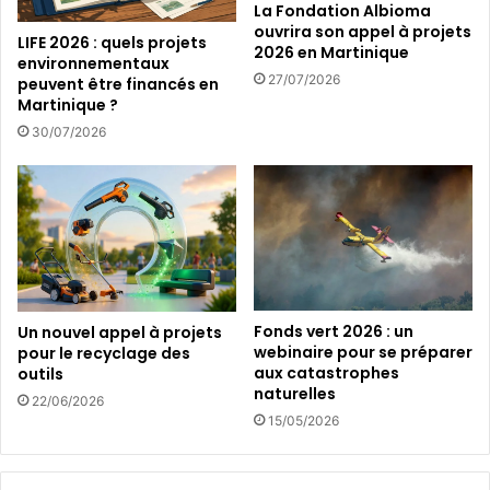
La Fondation Albioma
a
e
ouvrira son appel à projets
LIFE 2026 : quels projets
b
d
2026 en Martinique
environnementaux
l
e
27/07/2026
peuvent être financés en
e
l
Martinique ?
a
30/07/2026
b
i
o
d
i
v
e
r
s
Fonds vert 2026 : un
Un nouvel appel à projets
i
webinaire pour se préparer
pour le recyclage des
t
aux catastrophes
outils
é
naturelles
22/06/2026
d
15/05/2026
a
n
s