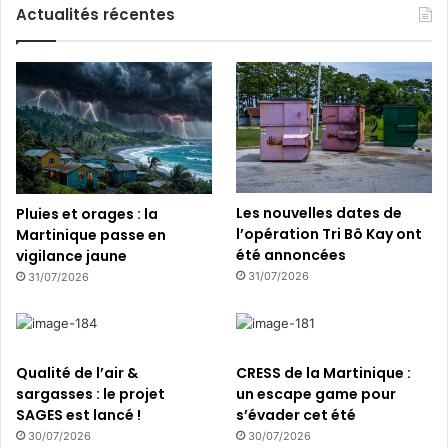
l
Actualités récentes
e
s
o
u
t
r
e
-
m
Les nouvelles dates de
Pluies et orages : la
e
l’opération Tri Bô Kay ont
Martinique passe en
r
été annoncées
vigilance jaune
31/07/2026
31/07/2026
Qualité de l’air &
CRESS de la Martinique :
sargasses : le projet
un escape game pour
SAGES est lancé !
s’évader cet été
30/07/2026
30/07/2026