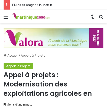
Pluies et orages : la Martinique passe en vigilance jaune
Menu
Switch
R
Accueil
/
Appels à Projets
Appels à Projets
Appel à projets :
Modernisation des
exploitations agricoles en
Moins d’une minute