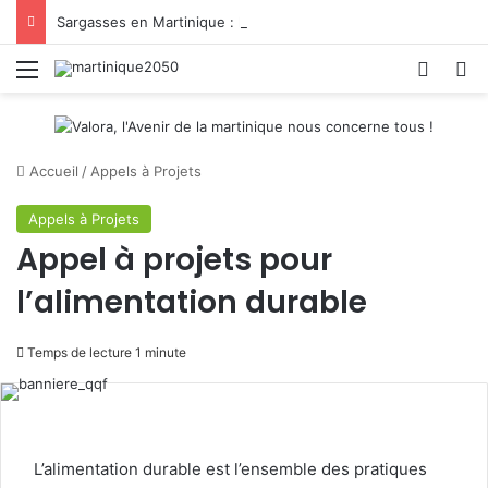
Sargasses en Martinique : le défi commence après la collecte
Menu
Switch
R
Accueil
/
Appels à Projets
Appels à Projets
Appel à projets pour
l’alimentation durable
Temps de lecture 1 minute
L’alimentation durable est l’ensemble des pratiques