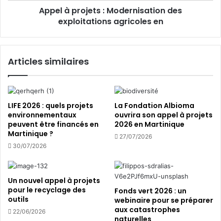
’
Appel à projets : Modernisation des
j
i
exploitations agricoles en
e
n
t
n
s
o
:
Articles similaires
v
M
a
o
t
d
i
e
o
r
LIFE 2026 : quels projets
La Fondation Albioma
n
n
environnementaux
ouvrira son appel à projets
d
peuvent être financés en
2026 en Martinique
i
Martinique ?
a
s
27/07/2026
n
a
30/07/2026
s
t
l
i
e
o
Un nouvel appel à projets
s
n
pour le recyclage des
Fonds vert 2026 : un
s
d
outils
webinaire pour se préparer
e
e
aux catastrophes
22/06/2026
c
s
naturelles