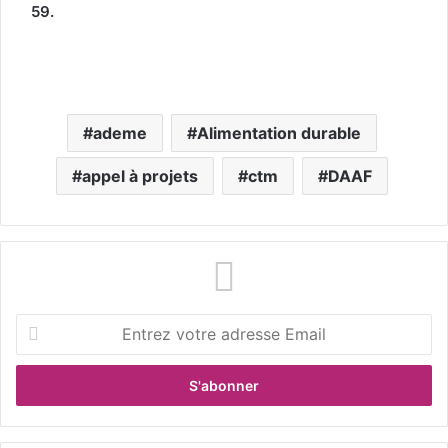
59.
ademe
Alimentation durable
appel à projets
ctm
DAAF
E
n
t
r
e
z