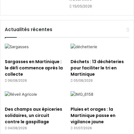
t
e
15/05/2026
e
x
u
p
r
l
s
Actualités récentes
o
d
i
e
t
l
a
’
t
a
i
Sargasses en Martinique :
Déchets : 13 déchèteries
g
o
le défi commence après la
pour faciliter le tri en
r
n
collecte
Martinique
i
s
06/08/2026
05/08/2026
c
a
u
g
l
r
t
i
Des champs aux épiceries
Pluies et orages : la
u
c
solidaires, un circuit
Martinique passe en
r
o
contre le gaspillage
vigilance jaune
e
l
04/08/2026
31/07/2026
e
e