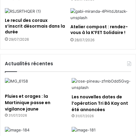
e
r
s
m
a
i
Le recul des coraux
i
e
s’inscrit désormais dans la
Atelier compost : rendez-
d
u
durée
vous à la K’FET Solidaire !
e
x
29/07/2026
28/07/2026
s
c
e
o
u
m
r
p
Actualités récentes
o
r
p
e
é
n
e
d
n
r
Pluies et orages : la
Les nouvelles dates de
n
e
Martinique passe en
l’opération Tri Bô Kay ont
e
l
vigilance jaune
été annoncées
s
e
31/07/2026
31/07/2026
d
s
u
m
F
é