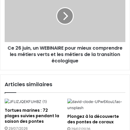
l
a
2
C
6
T
j
M
u
p
i
r
n
é
,
s
Ce 26 juin, un WEBINAIRE pour mieux comprendre
u
e
les métiers verts et les métiers de la transition
n
n
W
écologique
t
E
e
B
l
I
Articles similaires
e
N
C
A
T
I
E
R
A
E
Tortues marines : 72
e
p
plages suivies pendant la
Plongez à la découverte
t
o
saison des pontes
des pontes de coraux
l
u
29/07/2026
29/07/2026