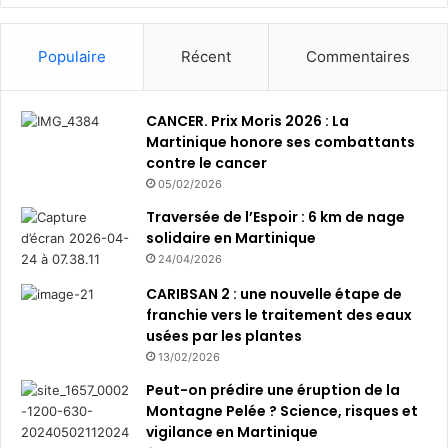
e
d
s
e
Populaire
Récent
Commentaires
l
a
t
CANCER. Prix Moris 2026 : La
r
Martinique honore ses combattants
a
contre le cancer
n
s
05/02/2026
i
Traversée de l’Espoir : 6 km de nage
t
solidaire en Martinique
i
24/04/2026
o
n
CARIBSAN 2 : une nouvelle étape de
é
franchie vers le traitement des eaux
c
usées par les plantes
o
13/02/2026
l
Peut-on prédire une éruption de la
o
Montagne Pelée ? Science, risques et
g
vigilance en Martinique
i