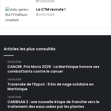
13/02/2026
q
u
La CTM recrute !
e
27/07/2026
Articles les plus consultés
05/02/2026
CANCER. Prix Moris 2026 : La Martinique honore ses
combattants contre le cancer
24/04/2026
Traversée de l’Espoir : 6 km de nage solidaire en
Martinique
13/02/2026
CARIBSAN 2 : une nouvelle étape de franchie vers le
traitement des eaux usées par les plantes