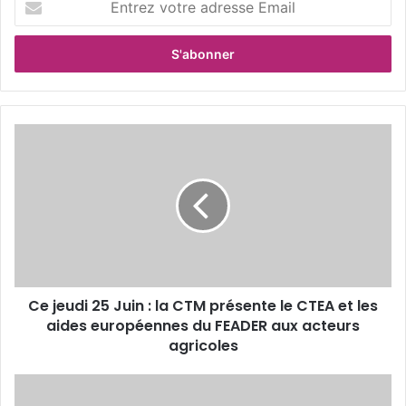
n
t
r
e
z
v
o
C
t
e
r
j
e
e
a
u
d
d
r
i
e
2
s
5
s
Ce jeudi 25 Juin : la CTM présente le CTEA et les
J
e
aides européennes du FEADER aux acteurs
u
E
i
agricoles
m
n
a
:
C
i
l
e