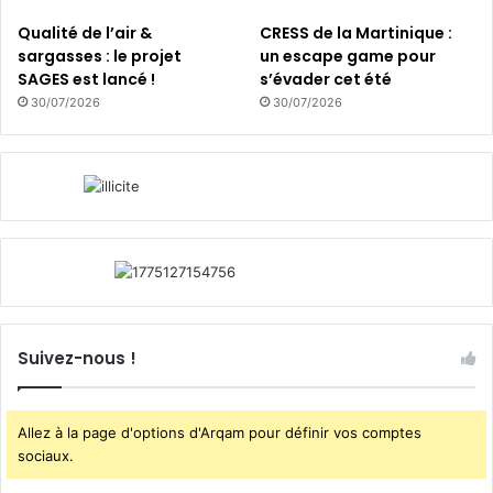
E
t
A
i
Qualité de l’air &
CRESS de la Martinique :
D
e
sargasses : le projet
un escape game pour
E
r
SAGES est lancé !
s’évader cet été
R
s
30/07/2026
30/07/2026
a
v
u
e
x
r
a
t
c
s
t
e
e
t
u
l
r
e
s
s
a
m
Suivez-nous !
g
é
r
t
i
i
Allez à la page d'options d'Arqam pour définir vos comptes
c
e
sociaux.
o
r
l
s