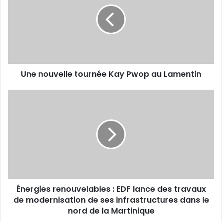
e
e
n
a
o
d
u
r
v
e
e
s
l
s
Une nouvelle tournée Kay Pwop au Lamentin
l
e
e
E
t
É
m
o
n
a
u
e
i
r
r
l
n
g
é
i
e
e
K
s
a
r
Énergies renouvelables : EDF lance des travaux
y
e
P
de modernisation de ses infrastructures dans le
n
w
o
nord de la Martinique
o
u