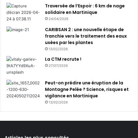
a
Traversée de l’Espoir : 6 km de nage
n
solidaire en Martinique
s
24/04/2026
l
CARIBSAN 2 : une nouvelle étape de
e
franchie vers le traitement des eaux
n
usées par les plantes
o
13/02/2026
r
d
La CTM recrute !
d
27/07/2026
e
l
Peut-on prédire une éruption de la
a
Montagne Pelée ? Science, risques et
M
vigilance en Martinique
a
r
13/02/2026
t
i
n
i
q
Articles les plus consultés