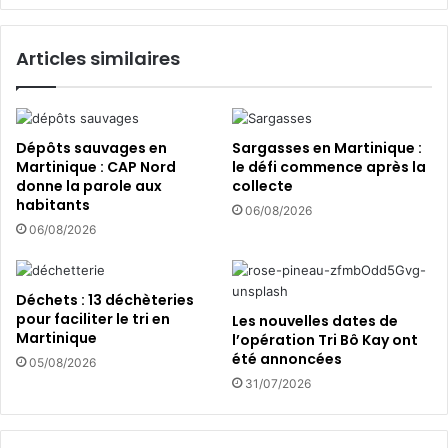
p
v
a
e
Articles similaires
u
l
L
a
a
b
m
l
e
e
Dépôts sauvages en
Sargasses en Martinique :
n
s
Martinique : CAP Nord
le défi commence après la
t
donne la parole aux
collecte
habitants
i
:
06/08/2026
n
E
06/08/2026
D
F
l
Déchets : 13 déchèteries
a
pour faciliter le tri en
Les nouvelles dates de
n
Martinique
l’opération Tri Bô Kay ont
c
été annoncées
05/08/2026
e
31/07/2026
d
e
s