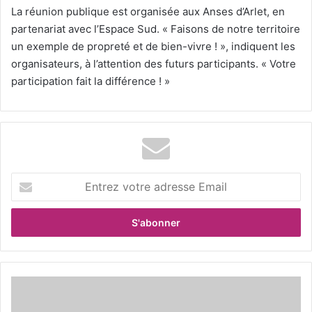
La réunion publique est organisée aux Anses d’Arlet, en
partenariat avec l’Espace Sud. « Faisons de notre territoire
un exemple de propreté et de bien-vivre ! », indiquent les
organisateurs, à l’attention des futurs participants. « Votre
participation fait la différence ! »
E
n
t
r
e
z
v
o
U
t
n
r