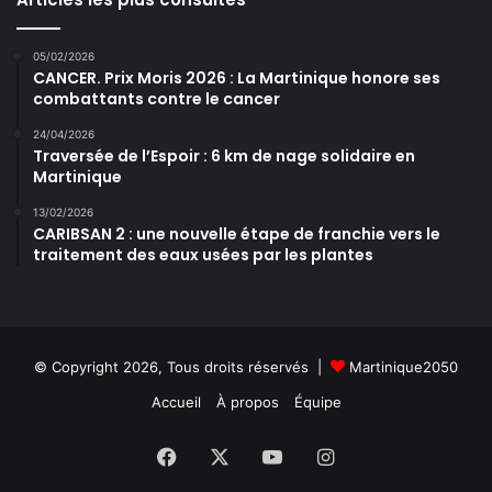
u
e
05/02/2026
CANCER. Prix Moris 2026 : La Martinique honore ses
combattants contre le cancer
24/04/2026
Traversée de l’Espoir : 6 km de nage solidaire en
Martinique
13/02/2026
CARIBSAN 2 : une nouvelle étape de franchie vers le
traitement des eaux usées par les plantes
© Copyright 2026, Tous droits réservés |
Martinique2050
Accueil
À propos
Équipe
Facebook
X
YouTube
Instagram