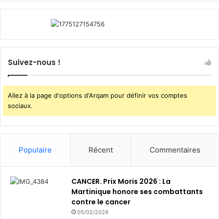
n
d
e
s
e
s
Suivez-nous !
i
n
f
r
Allez à la page d'options d'Arqam pour définir vos comptes
a
sociaux.
s
t
r
u
Populaire
Récent
Commentaires
c
t
u
CANCER. Prix Moris 2026 : La
r
Martinique honore ses combattants
e
contre le cancer
s
05/02/2026
d