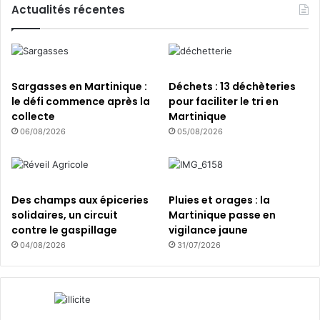
t
Actualités récentes
r
a
v
a
u
Sargasses en Martinique :
Déchets : 13 déchèteries
x
le défi commence après la
pour faciliter le tri en
d
collecte
Martinique
e
06/08/2026
05/08/2026
m
o
d
e
Des champs aux épiceries
Pluies et orages : la
r
solidaires, un circuit
Martinique passe en
n
contre le gaspillage
vigilance jaune
i
04/08/2026
31/07/2026
s
a
t
i
o