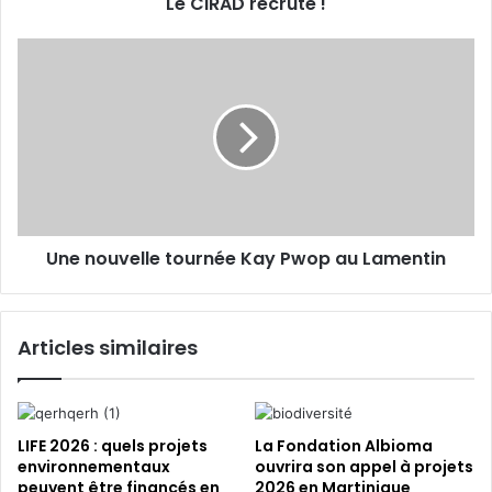
s
Le CIRAD recrute !
c
e
r
E
u
U
m
t
n
a
e
e
i
n
l
!
o
u
v
e
l
Une nouvelle tournée Kay Pwop au Lamentin
l
e
t
o
Articles similaires
u
r
n
é
e
LIFE 2026 : quels projets
La Fondation Albioma
K
environnementaux
ouvrira son appel à projets
peuvent être financés en
2026 en Martinique
a