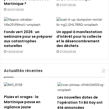
Martinique ?
y
27/07/2026
P
30/07/2026
w
o
p
a
Fonds vert 2026 : un
Un appel à manifestation
u
webinaire pour se préparer
d’intérêt pour la collecte
L
aux catastrophes
et le désencombrement
a
naturelles
des déchets
m
15/05/2026
07/05/2026
e
n
t
Actualités récentes
i
n
Pluies et orages : la
Les nouvelles dates de
Martinique passe en
l’opération Tri Bô Kay ont
vigilance jaune
été annoncées