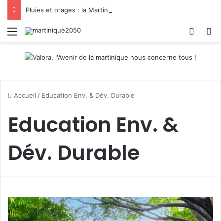
Pluies et orages : la Martinique passe en vigilance jaune
Menu
Switch
R
Accueil
/
Education Env. & Dév. Durable
Education Env. &
Dév. Durable