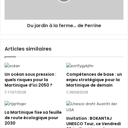
s
d
o
i
l
n
a
à
Du jardin à la ferme… de Perrine
i
l
r
a
e
f
p
e
Articles similaires
o
r
u
m
r
e
1
…
e
d
Un océan sous pression :
Compétences de base : un
u
e
quels risques pour la
enjeu stratégique pour la
Martinique d’ici 2050 ?
Martinique de demain
r
P
o
e
17/07/2026
26/06/2026
r
r
i
La Martinique fixe sa feuille
n
de route écologique pour
Invitation : BOKANTAJ
e
2030
UNESCO Tour, ce Vendredi