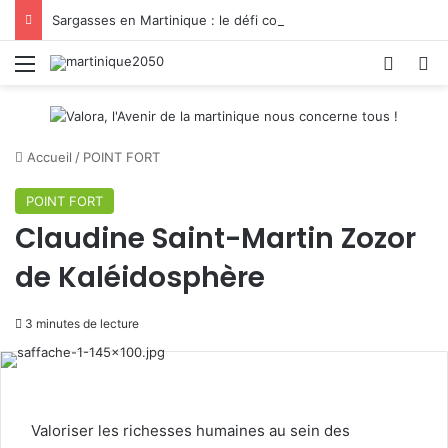
Sargasses en Martinique : le défi commence après la collecte
Menu
Switch
R
Accueil
/
POINT FORT
POINT FORT
Claudine Saint-Martin Zozor
de Kaléidosphère
3 minutes de lecture
Valoriser les richesses humaines au sein des