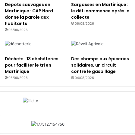
a
Dépôts sauvages en
Sargasses en Martinique :
l
Martinique : CAP Nord
le défi commence après la
!
donne la parole aux
collecte
habitants
06/08/2026
06/08/2026
Déchets : 13 déchèteries
Des champs aux épiceries
pour faciliter le tri en
solidaires, un circuit
Martinique
contre le gaspillage
05/08/2026
04/08/2026