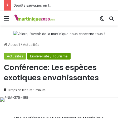
Dépôts sauvages en Martinique : CAP Nord donne la parole aux habitants
Menu
Switch
R
Accueil
/
Actualités
Actualités
Biodiversité / Tourisme
Conférence: Les espèces
exotiques envahissantes
Temps de lecture 1 minute