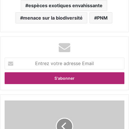
espèces exotiques envahissante
menace sur la biodiversité
PNM
E
n
t
r
e
z
v
o
p
t
r
r
o
e
d
a
u