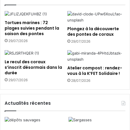
r
b
c
l
o
e
n
…
Tortues marines : 72
s
plages suivies pendant la
Plongez à la découverte
o
saison des pontes
des pontes de coraux
m
29/07/2026
29/07/2026
m
e
r
Le recul des coraux
v
s’inscrit désormais dans la
Atelier compost : rendez-
r
durée
vous à la K’FET Solidaire !
a
29/07/2026
28/07/2026
i
m
e
n
Actualités récentes
t
l
o
c