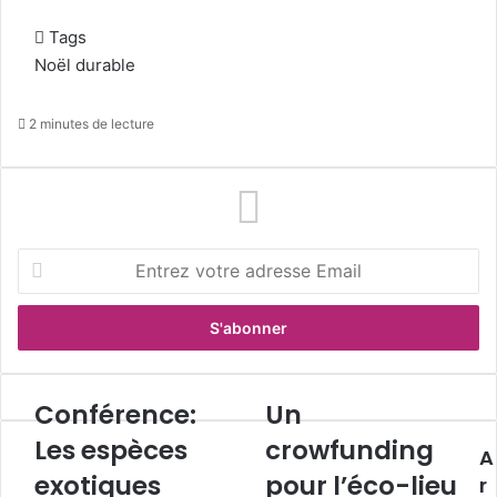
Tags
Noël durable
2 minutes de lecture
E
n
t
r
e
z
v
Conférence:
Un
C
U
o
o
n
Les espèces
crowfunding
t
A
n
c
r
exotiques
pour l’éco-lieu
f
r
r
e