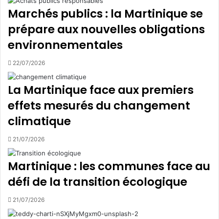
q
u
Marchés publics : la Martinique se
u
d
prépare aux nouvelles obligations
e
e
s
T
environnementales
e
I
n
V
22/07/2026
v
O
a
L
La Martinique face aux premiers
h
I
i
!
effets mesurés du changement
s
climatique
s
a
21/07/2026
n
t
Martinique : les communes face au
e
s
défi de la transition écologique
21/07/2026