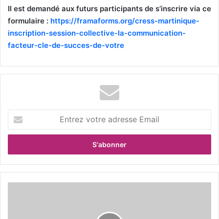
Il est demandé aux futurs participants de s’inscrire via ce
formulaire :
https://framaforms.org/cress-martinique-
inscription-session-collective-la-communication-
facteur-cle-de-succes-de-votre
E
n
t
r
e
z
v
o
Q
t
u
r
e
e
l