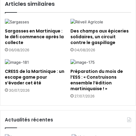
Articles similaires
r
e
t
r
!
a
v
Sargasses en Martinique :
Des champs aux épiceries
a
le défi commence après la
solidaires, un circuit
i
collecte
contre le gaspillage
l
06/08/2026
04/08/2026
l
e
r
CRESS de la Martinique : un
Préparation du mois de
d
escape game pour
l’ESS : « Construisons
a
s’évader cet été
ensemble l’édition
n
martiniquaise ! »
30/07/2026
s
27/07/2026
l
e
s
m
Actualités récentes
é
t