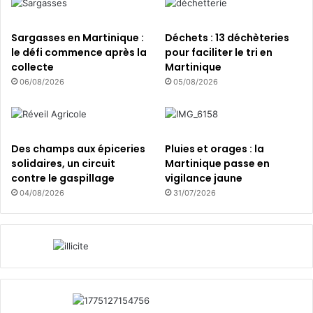
i
e
r
Sargasses en Martinique :
Déchets : 13 déchèteries
s
le défi commence après la
pour faciliter le tri en
d
collecte
Martinique
e
06/08/2026
05/08/2026
l
’
e
a
Des champs aux épiceries
Pluies et orages : la
u
solidaires, un circuit
Martinique passe en
contre le gaspillage
vigilance jaune
?
04/08/2026
31/07/2026