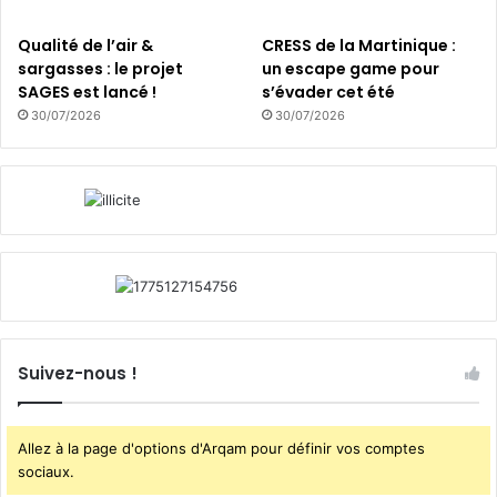
s
Qualité de l’air &
CRESS de la Martinique :
E
sargasses : le projet
un escape game pour
m
SAGES est lancé !
s’évader cet été
i
s
30/07/2026
30/07/2026
s
i
o
n
s
Suivez-nous !
Allez à la page d'options d'Arqam pour définir vos comptes
sociaux.