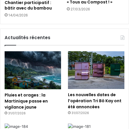
« Tous au Compost ! »
o
Chantier participatif :
bâtir avec du bambou
i
27/03/2026
e
14/04/2026
m
e
n
Actualités récentes
t
d
e
s
Z
o
n
e
s
à
Les nouvelles dates de
Pluies et orages : la
F
l’opération Tri Bô Kay ont
Martinique passe en
a
été annoncées
vigilance jaune
i
31/07/2026
31/07/2026
b
l
e