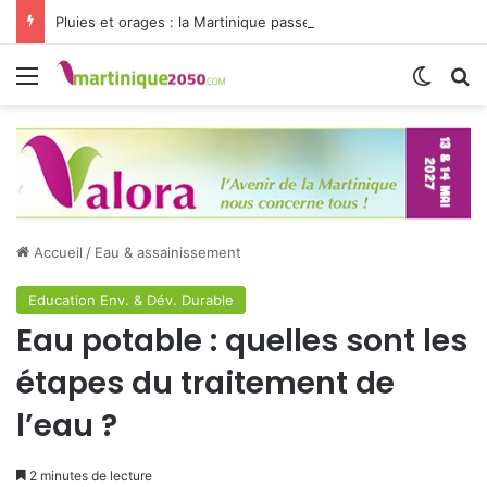
Pluies et orages : la Martinique passe en vigilance jaune
Menu
Switch
R
Accueil
/
Eau & assainissement
Education Env. & Dév. Durable
Eau potable : quelles sont les
étapes du traitement de
l’eau ?
2 minutes de lecture