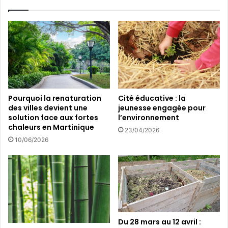
e
’
l
e
’
n
e
g
a
a
u
g
e
e
n
e
M
n
Pourquoi la renaturation
Cité éducative : la
a
f
des villes devient une
jeunesse engagée pour
r
a
solution face aux fortes
l’environnement
t
v
chaleurs en Martinique
23/04/2026
i
e
10/06/2026
n
u
i
r
q
d
u
u
e
d
!
é
p
l
Du 28 mars au 12 avril :