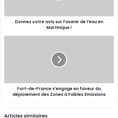
r
v
e
o
s
t
s
Donnez votre avis sur l’avenir de l’eau en
r
e
Martinique !
e
E
a
m
v
F
a
i
o
i
s
r
l
s
t
u
-
r
d
l
e
’
-
a
F
v
Fort-de-France s’engage en faveur du
r
e
déploiement des Zones à Faibles Emissions
a
n
n
i
c
r
e
Articles similaires
d
s