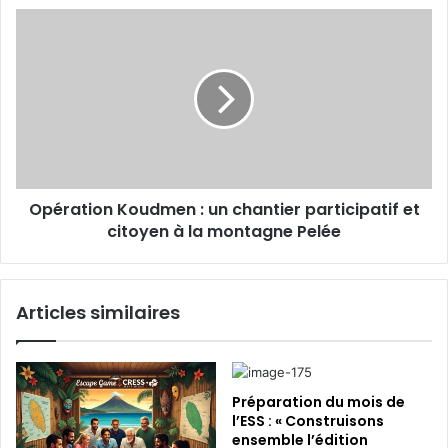
m
s
O
a
t
p
i
a
é
l
t
r
i
a
o
t
n
i
d
o
’
n
i
Opération Koudmen : un chantier participatif et
K
n
citoyen à la montagne Pelée
o
t
u
é
d
r
m
Articles similaires
ê
e
t
n
:
:
c
u
Préparation du mois de
o
n
l’ESS : « Construisons
n
ensemble l’édition
c