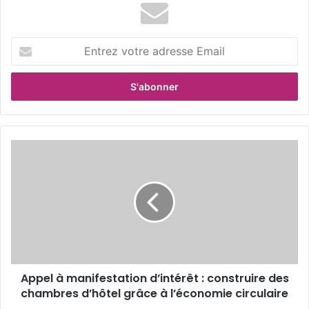
E
n
t
r
e
z
v
o
A
t
p
r
p
e
e
a
l
d
à
r
m
e
a
s
n
s
Appel à manifestation d’intérêt : construire des
i
e
chambres d’hôtel grâce à l’économie circulaire
f
E
e