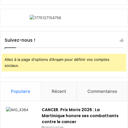
r
e
c
u
l
a
i
Suivez-nous !
r
e
Allez à la page d'options d'Arqam pour définir vos comptes
sociaux.
Populaire
Récent
Commentaires
CANCER. Prix Moris 2026 : La
Martinique honore ses combattants
contre le cancer
05/02/2026