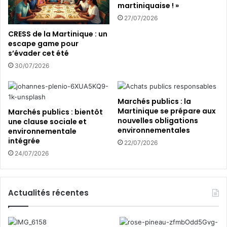
martiniquaise ! »
s
h
t
a
27/07/2026
r
n
CRESS de la Martinique : un
u
t
escape game pour
i
i
s’évader cet été
r
e
30/07/2026
e
r
d
p
e
a
Marchés publics : la
s
r
Martinique se prépare aux
Marchés publics : bientôt
c
t
nouvelles obligations
une clause sociale et
h
i
environnementales
environnementale
a
c
intégrée
22/07/2026
m
i
24/07/2026
b
p
r
a
e
t
s
i
Actualités récentes
d
f
’
e
h
t