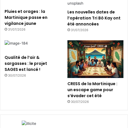
ô
c
t
i
Pluies et orages : la
Les nouvelles dates de
e
t
Martinique passe en
l’opération Tri Bô Kay ont
l
o
vigilance jaune
été annoncées
g
y
31/07/2026
31/07/2026
r
e
â
n
c
à
e
l
à
a
Qualité de l’air &
l
m
sargasses : le projet
’
o
SAGES est lancé !
é
n
30/07/2026
c
t
CRESS de la Martinique :
o
a
un escape game pour
n
g
s’évader cet été
o
n
30/07/2026
m
e
i
P
e
e
c
l
i
é