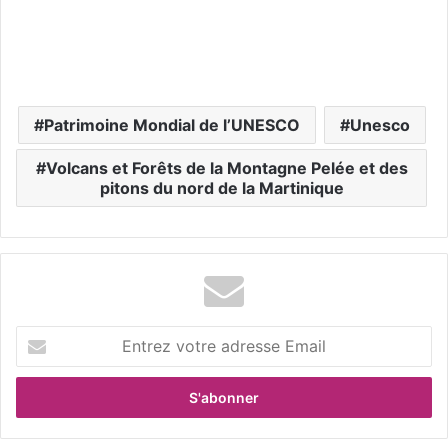
Patrimoine Mondial de l’UNESCO
Unesco
Volcans et Forêts de la Montagne Pelée et des
pitons du nord de la Martinique
E
n
t
r
e
z