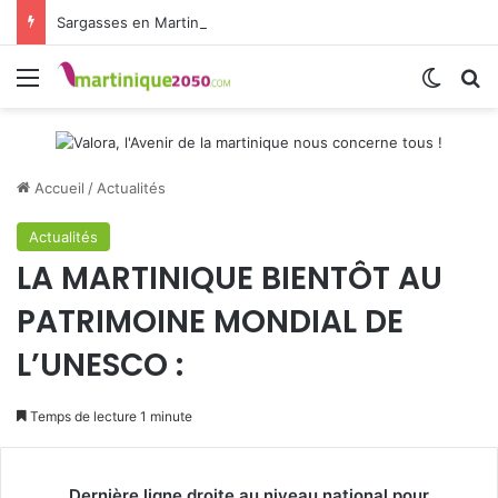
Sargasses en Martinique : le défi commence après la collecte
Menu
Switch
R
Accueil
/
Actualités
Actualités
LA MARTINIQUE BIENTÔT AU
PATRIMOINE MONDIAL DE
L’UNESCO :
Temps de lecture 1 minute
Dernière ligne droite au niveau national pour