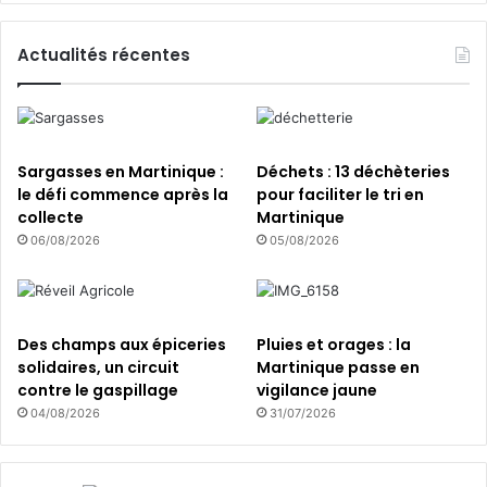
m
o
n
Actualités récentes
d
i
a
l
d
Sargasses en Martinique :
Déchets : 13 déchèteries
e
le défi commence après la
pour faciliter le tri en
R
collecte
Martinique
é
06/08/2026
05/08/2026
s
e
r
v
Des champs aux épiceries
Pluies et orages : la
e
solidaires, un circuit
Martinique passe en
d
contre le gaspillage
vigilance jaune
e
b
04/08/2026
31/07/2026
i
o
s