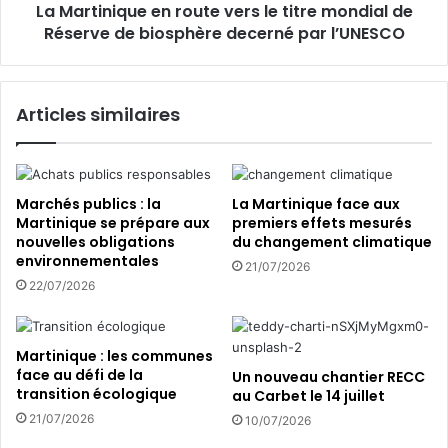
La Martinique en route vers le titre mondial de
s
q
s
Réserve de biosphère decerné par l’UNESCO
u
o
e
n
e
t
n
Articles similaires
a
r
u
o
r
u
o
t
u
e
Marchés publics : la
La Martinique face aux
g
v
Martinique se prépare aux
premiers effets mesurés
e
nouvelles obligations
du changement climatique
e
environnementales
r
21/07/2026
s
22/07/2026
l
e
t
Martinique : les communes
i
face au défi de la
Un nouveau chantier RECC
t
transition écologique
au Carbet le 14 juillet
r
21/07/2026
10/07/2026
e