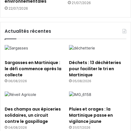
environnementales
21/07/2026
i
i
22/07/2026
n
t
i
i
q
f
u
!
Actualités récentes
e
Sargasses en Martinique :
Déchets : 13 déchèteries
le défi commence après la
pour faciliter le tri en
collecte
Martinique
06/08/2026
05/08/2026
Des champs aux épiceries
Pluies et orages : la
solidaires, un circuit
Martinique passe en
contre le gaspillage
vigilance jaune
04/08/2026
31/07/2026