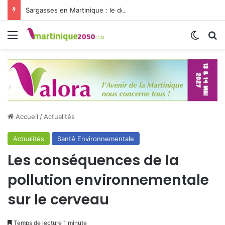
Sargasses en Martinique : le défi commence après la collecte
Menu
Switch
R
Accueil
/
Actualités
Actualités
Santé Environnementale
Les conséquences de la
pollution environnementale
sur le cerveau
Temps de lecture 1 minute