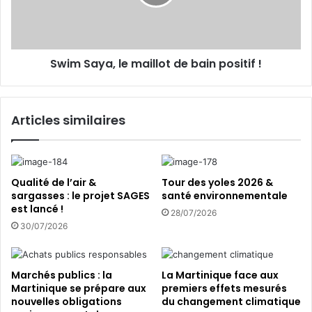
s
a
P
y
h
a
a
,
r
Swim Saya, le maillot de bain positif !
l
a
e
o
m
n
a
Articles similaires
s
i
r
l
e
l
v
o
i
t
Qualité de l’air &
Tour des yoles 2026 &
e
d
sargasses : le projet SAGES
santé environnementale
n
est lancé !
e
28/07/2026
t
b
30/07/2026
e
a
n
i
M
n
Marchés publics : la
La Martinique face aux
a
p
Martinique se prépare aux
premiers effets mesurés
r
o
nouvelles obligations
du changement climatique
t
s