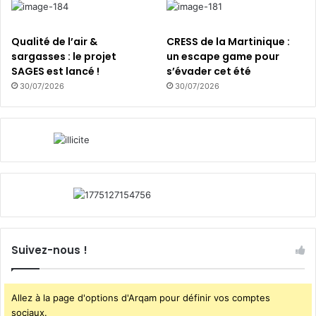
l
u
Qualité de l’air &
CRESS de la Martinique :
t
sargasses : le projet
un escape game pour
i
SAGES est lancé !
s’évader cet été
o
n
30/07/2026
30/07/2026
f
a
c
e
a
u
x
f
o
r
t
Suivez-nous !
e
s
c
Allez à la page d'options d'Arqam pour définir vos comptes
h
sociaux.