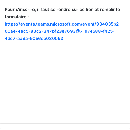
Pour s’inscrire, il faut se rendre sur ce lien et remplir le
formulaire :
https://events.teams.microsoft.com/event/904035b2-
00ae-4ec5-83c2-347bf23e7693@71d74588-f425-
4dc7-aada-5056ee0800b3