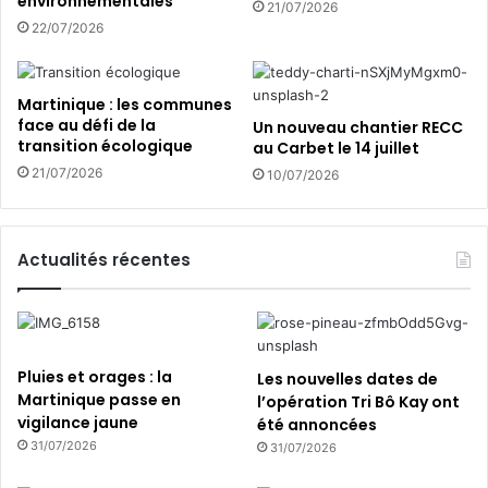
environnementales
n
n
21/07/2026
i
d
22/07/2026
q
e
u
s
e
v
Martinique : les communes
i
face au défi de la
Un nouveau chantier RECC
l
transition écologique
au Carbet le 14 juillet
l
21/07/2026
10/07/2026
e
s
d
e
Actualités récentes
v
i
e
n
t
Pluies et orages : la
Les nouvelles dates de
u
Martinique passe en
l’opération Tri Bô Kay ont
n
vigilance jaune
été annoncées
e
31/07/2026
31/07/2026
s
o