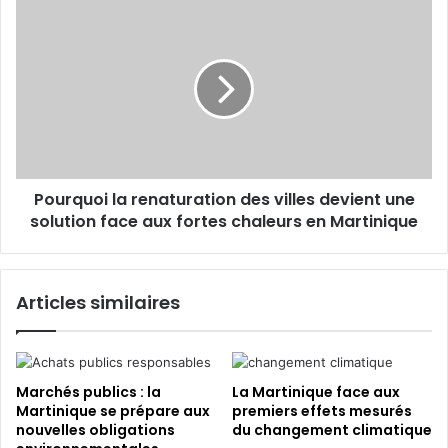
E
l
P
m
e
o
a
s
u
i
f
r
l
e
q
u
u
x
o
d
i
e
l
Pourquoi la renaturation des villes devient une
f
a
o
solution face aux fortes chaleurs en Martinique
r
r
e
ê
n
t
a
Articles similaires
e
t
n
u
M
r
a
a
r
t
Marchés publics : la
La Martinique face aux
t
i
Martinique se prépare aux
premiers effets mesurés
i
nouvelles obligations
du changement climatique
o