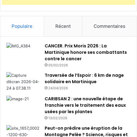
a
l
e
u
Populaire
Récent
Commentaires
r
s
e
CANCER. Prix Moris 2026 : La
n
Martinique honore ses combattants
M
contre le cancer
a
05/02/2026
r
t
Traversée de l’Espoir : 6 km de nage
i
solidaire en Martinique
n
24/04/2026
i
CARIBSAN 2 : une nouvelle étape de
q
franchie vers le traitement des eaux
u
usées par les plantes
e
13/02/2026
Peut-on prédire une éruption de la
Montagne Pelée ? Science, risques et