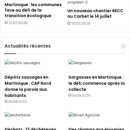
e
s
Martinique : les communes
e
face au défi de la
Un nouveau chantier RECC
n
transition écologique
au Carbet le 14 juillet
s
21/07/2026
10/07/2026
u
s
p
o
Actualités récentes
p
u
l
a
i
Dépôts sauvages en
Sargasses en Martinique :
r
Martinique : CAP Nord
le défi commence après la
e
donne la parole aux
collecte
!
habitants
06/08/2026
06/08/2026
Déchets : 13 déchèteries
Des champs aux épiceries