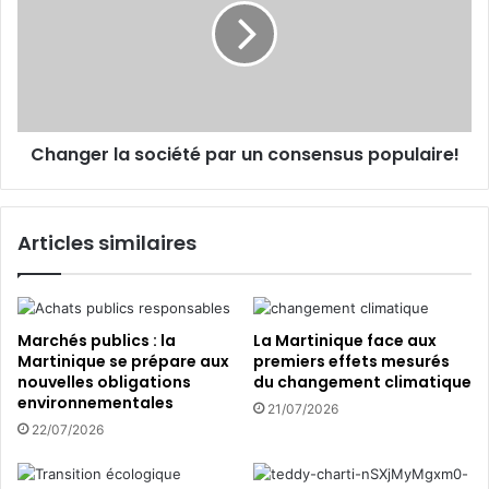
i
n
n
l
a
g
t
e
i
r
o
l
n
a
Changer la société par un consensus populaire!
a
s
l
o
e
c
s
i
Articles similaires
d
é
e
t
M
é
a
p
r
a
Marchés publics : la
La Martinique face aux
t
r
Martinique se prépare aux
premiers effets mesurés
nouvelles obligations
du changement climatique
i
u
environnementales
n
n
21/07/2026
i
c
22/07/2026
q
o
u
n