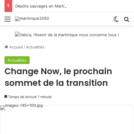
Dépôts sauvages en Martinique : CAP Nord donne la parole aux habitants
Menu
Switch
R
Accueil
/
Actualités
Actualités
Change Now, le prochain
sommet de la transition
Temps de lecture 1 minute