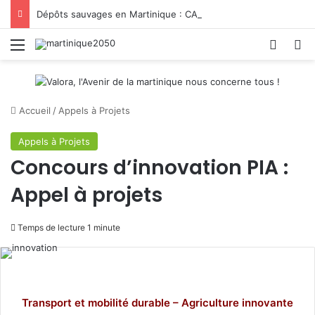
Dépôts sauvages en Martinique : CAP Nord donne la parole aux habitants
Menu
Switch
R
Accueil
/
Appels à Projets
Appels à Projets
Concours d’innovation PIA :
Appel à projets
Temps de lecture 1 minute
Transport et mobilité durable – Agriculture innovante