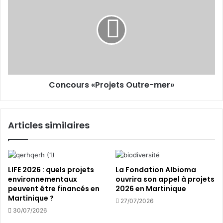
o
i
T
n
l
M
c
/
o
A
u
F
r
E
s
:
«
«
Concours «Projets Outre-mer»
P
E
r
n
o
t
j
Articles similaires
r
e
e
t
p
s
r
O
e
u
LIFE 2026 : quels projets
La Fondation Albioma
n
t
environnementaux
ouvrira son appel à projets
d
peuvent être financés en
2026 en Martinique
r
Martinique ?
r
e
27/07/2026
e
-
30/07/2026
d
m