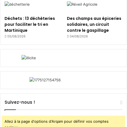
i
l
e
Déchets : 13 déchèteries
Des champs aux épiceries
s
pour faciliter le tri en
solidaires, un circuit
»
Martinique
contre le gaspillage
05/08/2026
04/08/2026
Suivez-nous !
Allez à la page d'options d'Arqam pour définir vos comptes