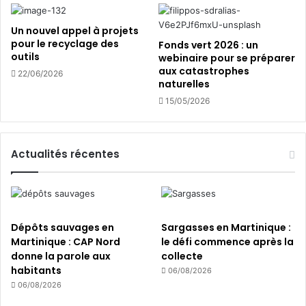
a
e
n
r
Un nouvel appel à projets
s
»
pour le recyclage des
Fonds vert 2026 : un
l
outils
webinaire pour se préparer
e
aux catastrophes
22/06/2026
s
naturelles
t
15/05/2026
e
r
r
i
Actualités récentes
t
o
i
r
e
Dépôts sauvages en
Sargasses en Martinique :
s
Martinique : CAP Nord
le défi commence après la
f
donne la parole aux
collecte
r
habitants
06/08/2026
a
06/08/2026
g