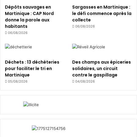
t
Dépôts sauvages en
Sargasses en Martinique :
e
Martinique : CAP Nord
le défi commence après la
f
donne la parole aux
collecte
i
habitants
06/08/2026
n
06/08/2026
d
’
a
n
Déchets : 13 déchèteries
Des champs aux épiceries
n
pour faciliter le tri en
solidaires, un circuit
é
Martinique
contre le gaspillage
e
!
05/08/2026
04/08/2026