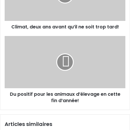
d
t
r
,
e
d
s
e
s
Climat, deux ans avant qu’il ne soit trop tard!
u
e
x
E
a
D
m
n
u
a
s
p
i
a
o
l
v
s
a
i
n
t
t
i
q
f
Du positif pour les animaux d’élevage en cette
u
p
’
fin d’année!
o
i
u
l
r
n
l
Articles similaires
e
e
s