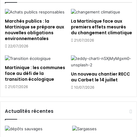
s
o
a
i
n
t
i
Marchés publics : la
La Martinique face aux
t
m
Martinique se prépare aux
premiers effets mesurés
r
nouvelles obligations
du changement climatique
a
environnementales
o
u
21/07/2026
p
x
22/07/2026
t
d
a
’
r
é
Martinique : les communes
d
l
face au défi de la
Un nouveau chantier RECC
!
e
transition écologique
au Carbet le 14 juillet
v
21/07/2026
10/07/2026
a
g
e
e
Actualités récentes
n
c
e
t