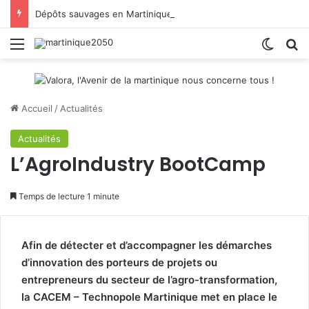
Dépôts sauvages en Martinique : CAP Nord donne la parole aux habitants
Menu
Switch
R
Accueil
/
Actualités
Actualités
L’AgroIndustry BootCamp
Temps de lecture 1 minute
Afin de détecter et d’accompagner les démarches
d’innovation des porteurs de projets ou
entrepreneurs du secteur de l’agro-transformation,
la CACEM – Technopole Martinique met en place le