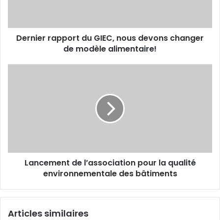
r
r
e
r
s
a
s
Dernier rapport du GIEC, nous devons changer
p
e
de modèle alimentaire!
p
E
o
m
r
L
a
t
a
i
d
n
l
u
c
G
e
I
m
E
e
C
n
,
t
n
Lancement de l’association pour la qualité
d
o
environnementale des bâtiments
e
u
l
s
’
d
a
Articles similaires
e
s