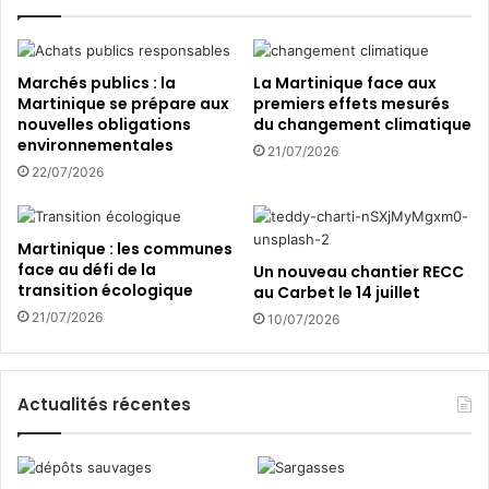
v
s
o
o
n
c
s
i
Marchés publics : la
La Martinique face aux
c
a
Martinique se prépare aux
premiers effets mesurés
h
nouvelles obligations
du changement climatique
t
environnementales
a
i
21/07/2026
n
o
22/07/2026
g
n
e
p
r
o
Martinique : les communes
d
u
face au défi de la
Un nouveau chantier RECC
e
r
transition écologique
au Carbet le 14 juillet
m
l
21/07/2026
10/07/2026
o
a
d
q
è
u
l
a
Actualités récentes
e
l
a
i
l
t
i