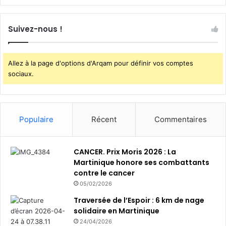
t
i
Suivez-nous !
m
e
n
t
Allez à la page d'options d'Arqam pour définir vos comptes
s
sociaux.
Populaire
Récent
Commentaires
CANCER. Prix Moris 2026 : La
Martinique honore ses combattants
contre le cancer
05/02/2026
Traversée de l’Espoir : 6 km de nage
solidaire en Martinique
24/04/2026