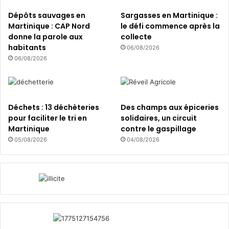
é
m
e
Dépôts sauvages en
Sargasses en Martinique :
e
n
Martinique : CAP Nord
le défi commence après la
n
v
donne la parole aux
collecte
t
i
habitants
06/08/2026
a
r
06/08/2026
i
o
r
n
e
n
!
e
Déchets : 13 déchèteries
Des champs aux épiceries
m
pour faciliter le tri en
solidaires, un circuit
e
Martinique
contre le gaspillage
n
t
05/08/2026
04/08/2026
a
l
e
d
e
s
b
â