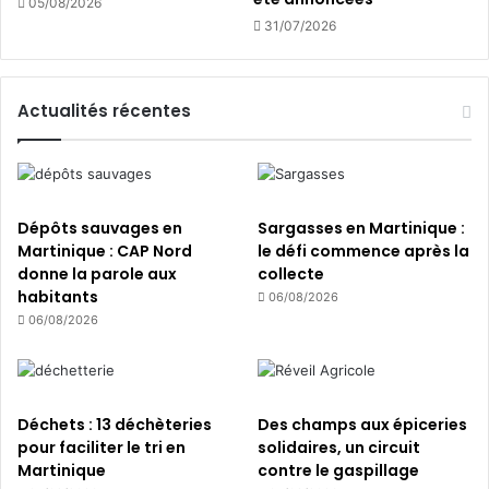
05/08/2026
c
31/07/2026
h
e
g
l
Actualités récentes
o
b
a
l
e
Dépôts sauvages en
Sargasses en Martinique :
d
Martinique : CAP Nord
le défi commence après la
e
donne la parole aux
collecte
s
habitants
06/08/2026
e
06/08/2026
n
j
e
u
Déchets : 13 déchèteries
Des champs aux épiceries
x
pour faciliter le tri en
solidaires, un circuit
d
Martinique
contre le gaspillage
u