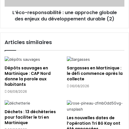
a
s
L’éco-responsabilité : une approche globale
i
p
r
des enjeux du développement durable (2)
o
e
n
s
a
Articles similaires
b
i
l
i
t
Dépôts sauvages en
Sargasses en Martinique :
é
Martinique : CAP Nord
le défi commence après la
donne la parole aux
collecte
:
habitants
u
06/08/2026
n
06/08/2026
e
a
p
Déchets : 13 déchèteries
p
pour faciliter le tri en
Les nouvelles dates de
r
Martinique
l’opération Tri Bô Kay ont
o
été annoncées