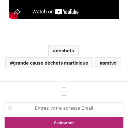
déchets
grande cause déchets martinique
smtvd
E
n
t
r