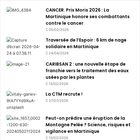
)
CANCER. Prix Moris 2026 : La
Martinique honore ses combattants
contre le cancer
05/02/2026
Traversée de l’Espoir : 6 km de nage
solidaire en Martinique
24/04/2026
CARIBSAN 2 : une nouvelle étape de
franchie vers le traitement des eaux
usées par les plantes
13/02/2026
La CTM recrute !
27/07/2026
Peut-on prédire une éruption de la
Montagne Pelée ? Science, risques et
vigilance en Martinique
13/02/2026