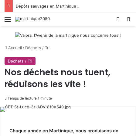
Dépôts sauvages en Martinique : CAP Nord donne la parole aux habitants
Menu
Switch
R
Accueil
/
Déchets / Tri
Déchets / Tri
Nos déchets nous tuent,
réduisons les vite !
Temps de lecture 1 minute
Chaque année en Martinique, nous produisons en