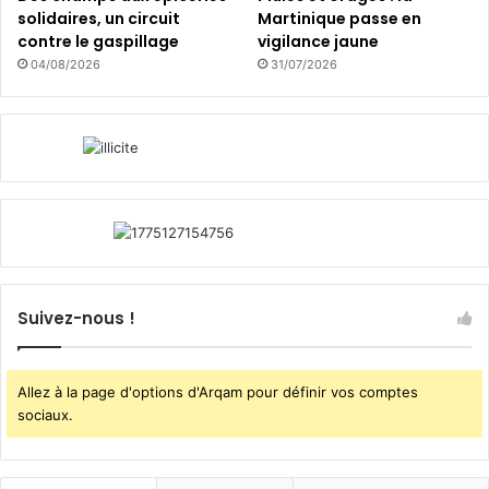
solidaires, un circuit
Martinique passe en
s
contre le gaspillage
vigilance jaune
o
04/08/2026
31/07/2026
-
M
e
r
Suivez-nous !
Allez à la page d'options d'Arqam pour définir vos comptes
sociaux.