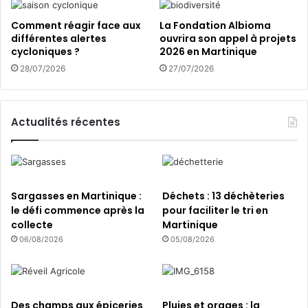
e
t
s
d
Comment réagir face aux
La Fondation Albioma
à
e
différentes alertes
ouvrira son appel à projets
l
s
cycloniques ?
2026 en Martinique
a
f
28/07/2026
27/07/2026
l
o
o
r
u
m
p
a
Actualités récentes
e
t
d
i
e
o
l
n
’
s
Sargasses en Martinique :
Déchets : 13 déchèteries
I
a
le défi commence après la
pour faciliter le tri en
N
v
collecte
Martinique
R
e
06/08/2026
05/08/2026
A
c
E
l
’
A
Des champs aux épiceries
Pluies et orages : la
s