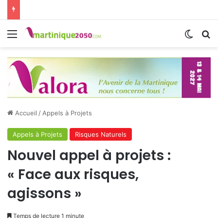
Menu
Switch
R
Accueil
/
Appels à Projets
Appels à Projets
Risques Naturels
Nouvel appel à projets :
« Face aux risques,
agissons »
Temps de lecture 1 minute