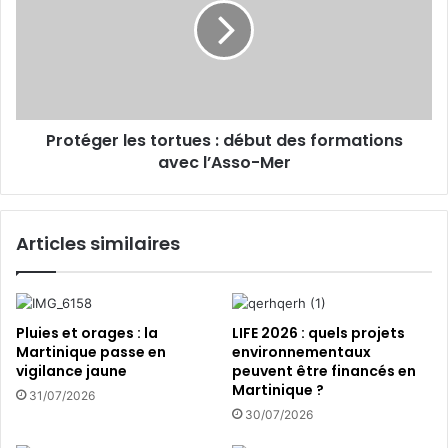
l
p
t
u
é
r
g
a
e
t
r
i
l
o
Protéger les tortues : début des formations
e
n
avec l’Asso-Mer
s
s
t
m
o
a
r
Articles similaires
r
t
t
u
i
e
n
s
i
Pluies et orages : la
LIFE 2026 : quels projets
q
:
Martinique passe en
environnementaux
u
vigilance jaune
peuvent être financés en
d
Martinique ?
a
é
31/07/2026
i
b
30/07/2026
s
u