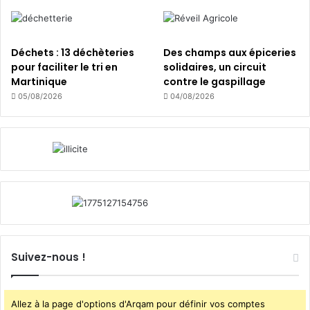
t
r
e
Déchets : 13 déchèteries
Des champs aux épiceries
p
pour faciliter le tri en
solidaires, un circuit
r
Martinique
contre le gaspillage
i
s
05/08/2026
04/08/2026
e
Suivez-nous !
Allez à la page d'options d'Arqam pour définir vos comptes