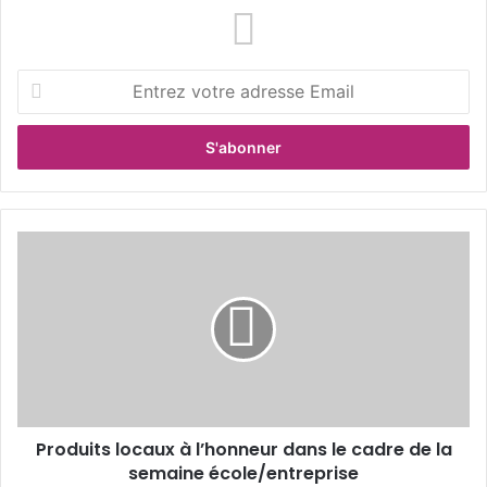
E
n
t
r
e
z
v
o
P
t
r
r
o
e
d
a
u
d
i
r
t
e
s
s
l
s
Produits locaux à l’honneur dans le cadre de la
o
e
semaine école/entreprise
c