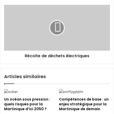
E
a
m
u
R
a
x
é
i
à
c
l
l
o
’
l
h
t
o
e
n
d
n
e
e
Récolte de déchets électriques
d
u
é
r
c
d
h
Articles similaires
a
e
n
t
s
s
l
é
e
l
Un océan sous pression :
Compétences de base : un
c
e
quels risques pour la
enjeu stratégique pour la
a
Martinique d’ici 2050 ?
Martinique de demain
c
d