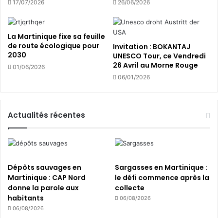
t
17/07/2026
26/06/2026
r
r
e
i
d
q
La Martinique fixe sa feuille
e
u
de route écologique pour
Invitation : BOKANTAJ
l
e
2030
UNESCO Tour, ce Vendredi
a
s
26 Avril au Morne Rouge
01/06/2026
s
06/01/2026
e
m
a
i
Actualités récentes
n
e
é
c
o
Dépôts sauvages en
Sargasses en Martinique :
l
Martinique : CAP Nord
le défi commence après la
e
donne la parole aux
collecte
/
habitants
06/08/2026
e
06/08/2026
n