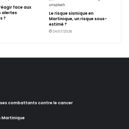
l
éagir face aux
e
s alertes
Le risque sismique en
d
s ?
Martinique, un risque sous-
u
estimé ?
L
24/07/2026
a
m
e
n
t
i
n
p
o
u
r
s
e ses combattants contre le cancer
u
i
t
n Martinique
l
a