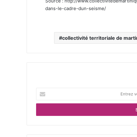
Source : http://www.collectivitedemartini
dans-le-cadre-dun-seisme/
collectivité territoriale de mart
E
n
t
r
e
z
v
o