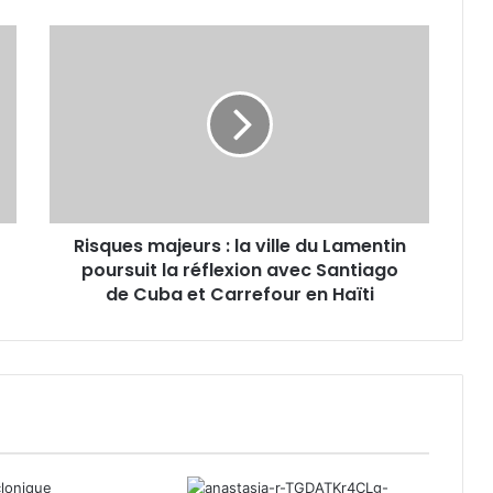
R
i
s
q
u
e
s
m
a
Risques majeurs : la ville du Lamentin
j
poursuit la réflexion avec Santiago
e
u
de Cuba et Carrefour en Haïti
r
s
:
l
a
v
i
l