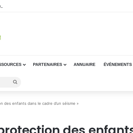
orages : la Martinique passe en vigilance jaune
SSOURCES
PARTENAIRES
ANNUAIRE
ÉVÈNEMENTS
Rechercher
on des enfants dans le cadre d’un séisme »
a protection des enfan