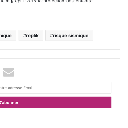
que.mq/replik-2018-la-protection-des-enfants-
inique
replik
risque sismique