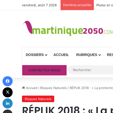
vendredi, août 7 2026
Dernières actualités
Pluies et 
DOSSIERS
ACCUEIL
RUBRIQUES
RE
CONTACTEZ-NOUS
Facebook
X
Accueil
/
Risques Naturels
/
RÉPLIK 2018 : « La protecti
Linkedin
Risques Naturels
RÉPLIK 2018 : « L
Partager par email