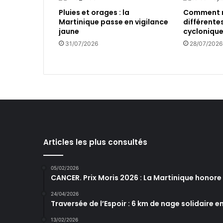
d
Pluies et orages : la
Comment r
e
Martinique passe en vigilance
différente
s
jaune
cyclonique
u
31/07/2026
28/07/2026
r
l
e
l
i
t
t
o
r
a
Articles les plus consultés
l
C
05/02/2026
a
CANCER. Prix Moris 2026 : La Martinique honor
r
b
24/04/2026
é
Traversée de l’Espoir : 6 km de nage solidaire e
t
13/02/2026
i