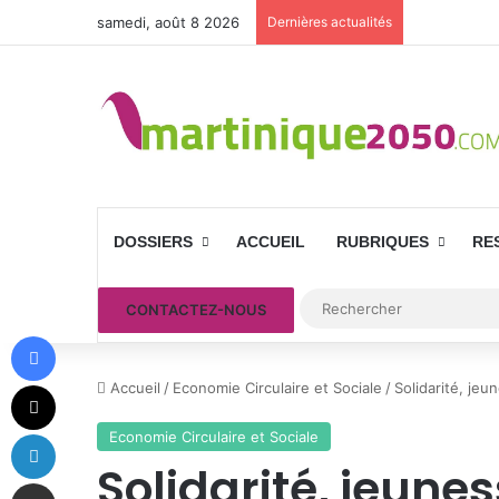
samedi, août 8 2026
Dernières actualités
DOSSIERS
ACCUEIL
RUBRIQUES
RE
CONTACTEZ-NOUS
Facebook
X
Accueil
/
Economie Circulaire et Sociale
/
Solidarité, je
Linkedin
Economie Circulaire et Sociale
Solidarité, jeune
Partager par email