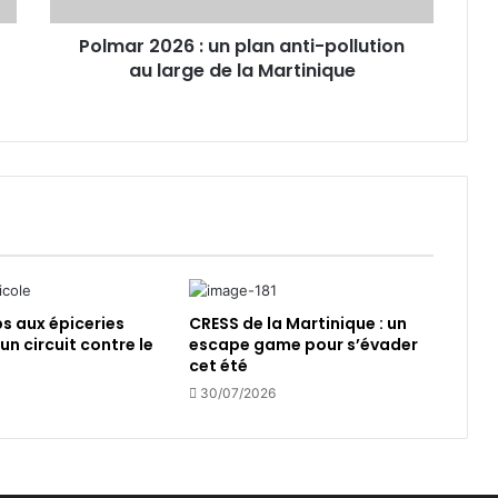
2
Polmar 2026 : un plan anti-pollution
6
au large de la Martinique
:
u
n
p
l
a
n
a
n
t
 aux épiceries
CRESS de la Martinique : un
i
 un circuit contre le
escape game pour s’évader
-
cet été
p
30/07/2026
o
l
l
u
t