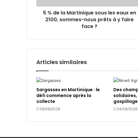
s
r
e
5 % de la Martinique sous les eaux en
t
E
2100, sommes-nous prêts à y faire
i
m
n
face ?
a
i
i
q
l
u
e
s
Articles similaires
o
u
s
l
Sargasses en Martinique : le
Des champs
e
défi commence après la
solidaires,
s
collecte
gaspillage
e
06/08/2026
04/08/2026
a
u
x
e
n