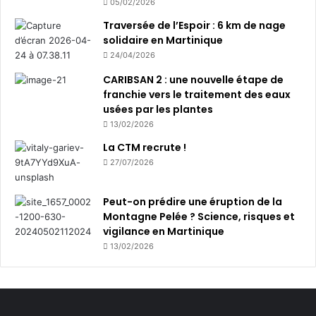
05/02/2026
2
5
Traversée de l’Espoir : 6 km de nage
solidaire en Martinique
24/04/2026
CARIBSAN 2 : une nouvelle étape de
franchie vers le traitement des eaux
usées par les plantes
13/02/2026
La CTM recrute !
27/07/2026
Peut-on prédire une éruption de la
Montagne Pelée ? Science, risques et
vigilance en Martinique
13/02/2026