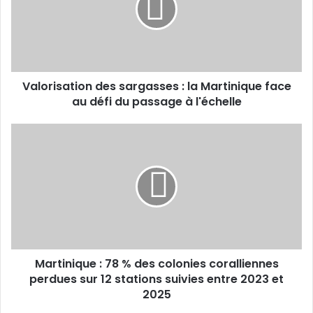
a
r
d
i
r
s
e
a
s
t
s
Valorisation des sargasses : la Martinique face
i
e
au défi du passage à l'échelle
o
E
n
m
d
M
a
e
a
i
s
r
l
s
t
a
i
r
n
g
i
a
q
s
u
s
Martinique : 78 % des colonies coralliennes
e
e
perdues sur 12 stations suivies entre 2023 et
:
s
7
2025
:
8