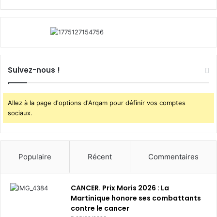
s
s
u
i
v
i
Suivez-nous !
e
s
e
n
Allez à la page d'options d'Arqam pour définir vos comptes
t
sociaux.
r
e
2
0
Populaire
Récent
Commentaires
2
3
e
CANCER. Prix Moris 2026 : La
t
Martinique honore ses combattants
2
contre le cancer
0