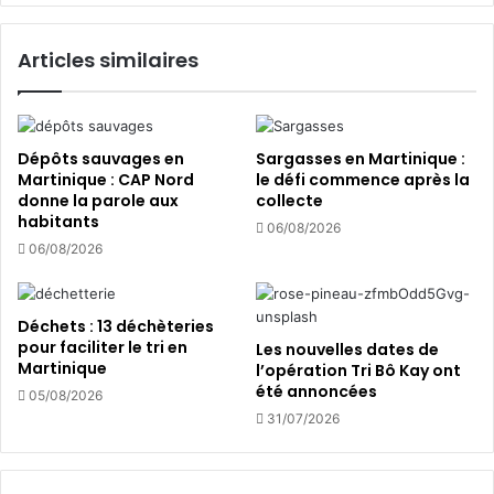
l
%
a
d
Articles similaires
M
e
a
s
r
c
t
o
i
l
Dépôts sauvages en
Sargasses en Martinique :
n
o
Martinique : CAP Nord
le défi commence après la
i
n
donne la parole aux
collecte
q
habitants
i
06/08/2026
u
e
06/08/2026
e
s
f
c
a
o
Déchets : 13 déchèteries
c
r
pour faciliter le tri en
Les nouvelles dates de
e
a
Martinique
l’opération Tri Bô Kay ont
a
l
été annoncées
05/08/2026
u
l
31/07/2026
d
i
é
e
f
n