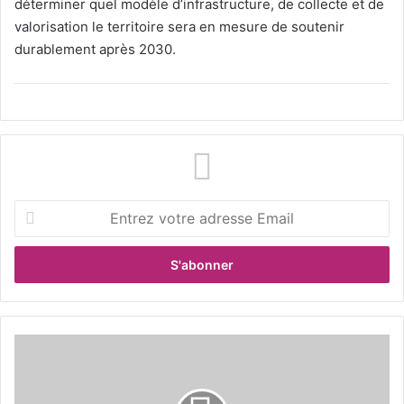
déterminer quel modèle d’infrastructure, de collecte et de
valorisation le territoire sera en mesure de soutenir
durablement après 2030.
E
n
t
r
e
z
v
o
V
t
a
r
l
e
o