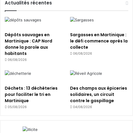
i
n
Actualités récentes
d
e
u
s
p
p
a
e
s
r
Dépôts sauvages en
Sargasses en Martinique :
s
d
Martinique : CAP Nord
le défi commence après la
a
u
donne la parole aux
collecte
g
e
habitants
06/08/2026
e
s
06/08/2026
à
s
l
u
'
r
é
1
Déchets : 13 déchèteries
Des champs aux épiceries
c
2
pour faciliter le tri en
solidaires, un circuit
h
s
Martinique
contre le gaspillage
e
t
l
05/08/2026
04/08/2026
a
l
t
e
i
o
n