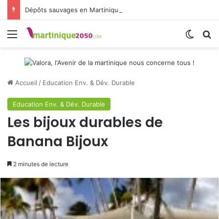
Dépôts sauvages en Martinique : CAP Nord donne la parole aux habitants
Menu
Switch
R
Accueil
/
Education Env. & Dév. Durable
Education Env. & Dév. Durable
Les bijoux durables de
Banana Bijoux
2 minutes de lecture