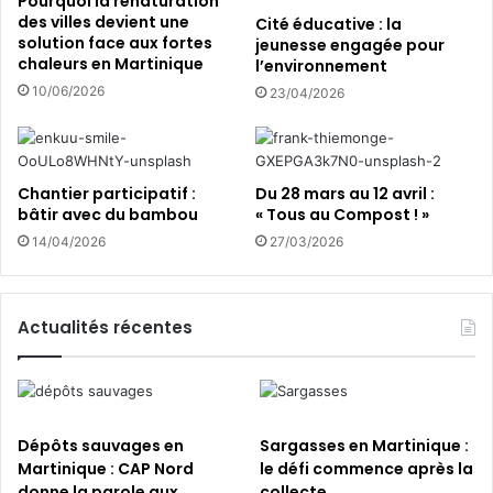
Pourquoi la renaturation
o
des villes devient une
Cité éducative : la
solution face aux fortes
u
jeunesse engagée pour
chaleurs en Martinique
l’environnement
r
s
10/06/2026
23/04/2026
…
Chantier participatif :
Du 28 mars au 12 avril :
bâtir avec du bambou
« Tous au Compost ! »
14/04/2026
27/03/2026
Actualités récentes
Dépôts sauvages en
Sargasses en Martinique :
Martinique : CAP Nord
le défi commence après la
donne la parole aux
collecte