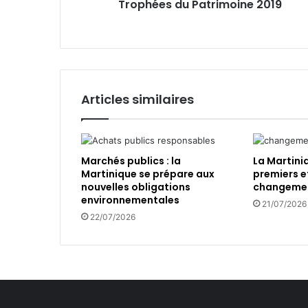
Trophées du Patrimoine 2019
u
E
P
m
a
a
t
i
r
l
i
m
Articles similaires
o
i
n
e
Marchés publics : la
La Martini
2
Martinique se prépare aux
premiers e
0
nouvelles obligations
changemen
1
environnementales
21/07/2026
9
22/07/2026