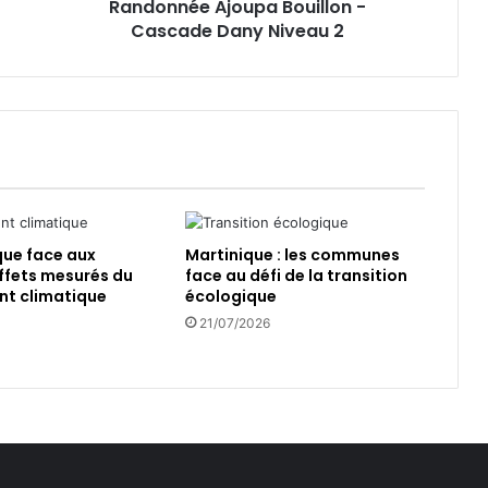
Randonnée Ajoupa Bouillon -
A
Cascade Dany Niveau 2
j
o
u
p
a
B
o
u
i
l
que face aux
Martinique : les communes
l
ffets mesurés du
face au défi de la transition
o
t climatique
écologique
n
21/07/2026
-
C
a
s
c
a
d
e