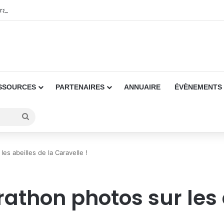
orages : la Martinique passe en vigilance jaune
SSOURCES
PARTENAIRES
ANNUAIRE
ÉVÈNEMENTS
Rechercher
es abeilles de la Caravelle !
athon photos sur les 