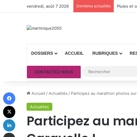
vendredi, août 7 2026
Dernières actualités
Pluies et 
DOSSIERS
ACCUEIL
RUBRIQUES
RE
CONTACTEZ-NOUS
Facebook
Accueil
/
Actualités
/
Participez au marathon photos sur l
X
Actualités
Participez au mar
Linkedin
Partager par email