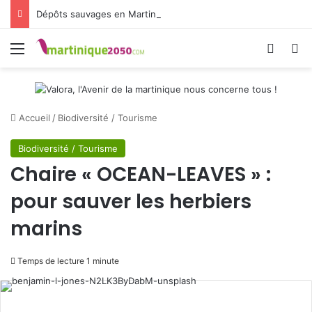
Dépôts sauvages en Martinique : CAP Nord donne la parole aux habitants
Menu
Switch
R
Accueil
/
Biodiversité / Tourisme
Biodiversité / Tourisme
Chaire « OCEAN-LEAVES » :
pour sauver les herbiers
marins
Temps de lecture 1 minute