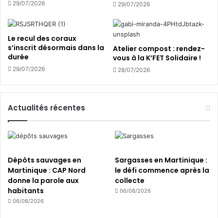
n
e
29/07/2026
29/07/2026
c
s
o
a
n
r
Le recul des coraux
t
b
s’inscrit désormais dans la
Atelier compost : rendez-
r
o
durée
vous à la K’FET Solidaire !
e
v
29/07/2026
28/07/2026
d
i
e
r
s
o
é
s
Actualités récentes
c
e
o
s
-
o
?
r
Dépôts sauvages en
Sargasses en Martinique :
g
Martinique : CAP Nord
le défi commence après la
a
donne la parole aux
collecte
n
habitants
06/08/2026
i
06/08/2026
s
m