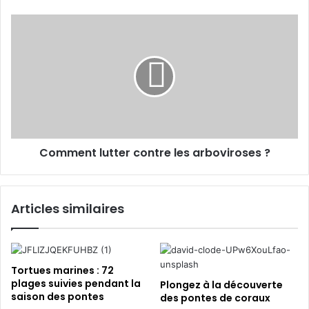
E
t
m
r
C
a
é
o
i
e
m
l
m
m
p
e
l
n
o
t
i
l
u
:
Comment lutter contre les arboviroses ?
t
v
t
e
e
n
r
Articles similaires
e
c
z
o
à
n
l
t
a
r
Tortues marines : 72
r
e
plages suivies pendant la
Plongez à la découverte
e
saison des pontes
l
des pontes de coraux