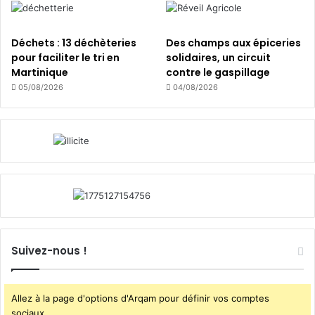
e
s
Déchets : 13 déchèteries
Des champs aux épiceries
pour faciliter le tri en
solidaires, un circuit
Martinique
contre le gaspillage
05/08/2026
04/08/2026
Suivez-nous !
Allez à la page d'options d'Arqam pour définir vos comptes
sociaux.