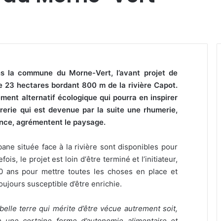
s la commune du Morne-Vert, l’avant projet de
e 23 hectares bordant 800 m de la rivière Capot.
ent alternatif écologique qui pourra en inspirer
rerie qui est devenue par la suite une rhumerie,
nce, agrémentent le paysage.
ane située face à la rivière sont disponibles pour
is, le projet est loin d‘être terminé et l’initiateur,
0 ans pour mettre toutes les choses en place et
 toujours susceptible d’être enrichie.
elle terre qui mérite d’
être
v
écue
autrement
soit,
e une certaine forme d’autonomie alimentaire et