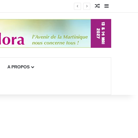
Article Aléatoire
Sidebar (bar
A PROPOS