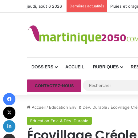
jeudi, août 6 2026
Dernières actualités
Pluies et orag
DOSSIERS
ACCUEIL
RUBRIQUES
RE
CONTACTEZ-NOUS
Facebook
X
Accueil
/
Education Env. & Dév. Durable
/
Écovillage Cr
Linkedin
Education Env. & Dév. Durable
Écovillage Créol
Partager par email