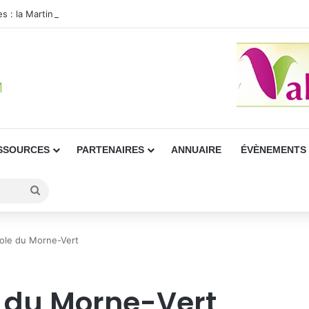
es : la Martinique passe en vigilance jaune
SSOURCES
PARTENAIRES
ANNUAIRE
ÉVÈNEMENTS
Rechercher
éole du Morne-Vert
e du Morne-Vert