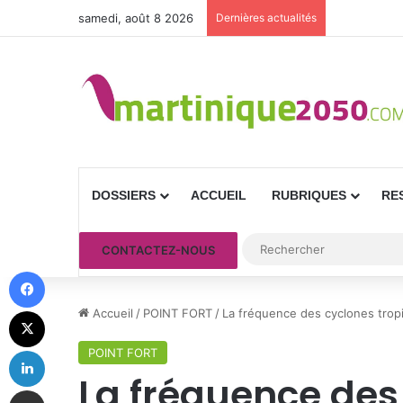
samedi, août 8 2026
Dernières actualités
DOSSIERS
ACCUEIL
RUBRIQUES
RE
CONTACTEZ-NOUS
Facebook
X
Accueil
/
POINT FORT
/
La fréquence des cyclones tropi
Linkedin
POINT FORT
La fréquence des
Partager par email