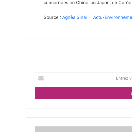
concernées en Chine, au Japon, en Corée 
Source :
Agnès Sinaï
|
Actu-Environneme
E
n
t
r
e
z
v
o
t
I
r