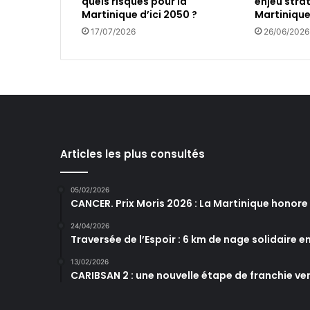
quels risques pour la
enjeu stra
i
Martinique d’ici 2050 ?
Martiniqu
n
17/07/2026
26/06/2026
Articles les plus consultés
05/02/2026
CANCER. Prix Moris 2026 : La Martinique honor
24/04/2026
Traversée de l’Espoir : 6 km de nage solidaire e
13/02/2026
CARIBSAN 2 : une nouvelle étape de franchie ver