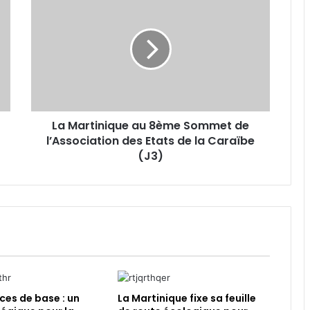
a
M
a
r
t
i
n
i
La Martinique au 8ème Sommet de
q
l’Association des Etats de la Caraïbe
u
e
(J3)
a
u
8
è
m
e
S
o
m
es de base : un
La Martinique fixe sa feuille
m