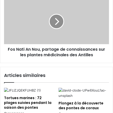
E
i
F
m
a
o
a
l
s
i
e
N
l
d
a
e
t
s
i
o
A
u
n
Fos Nati An Nou, partage de connaissances sur
r
N
s
les plantes médicinales des Antilles
o
p
u
o
,
l
p
Articles similaires
a
a
i
r
r
t
e
a
s
g
Tortues marines : 72
e
plages suivies pendant la
Plongez à la découverte
saison des pontes
d
des pontes de coraux
e