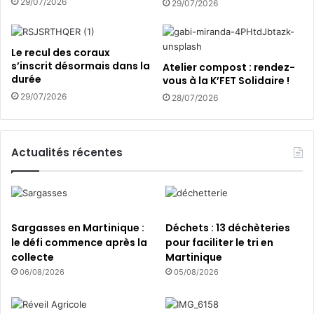
29/07/2026
29/07/2026
c
o
n
Le recul des coraux
n
s’inscrit désormais dans la
Atelier compost : rendez-
a
durée
vous à la K’FET Solidaire !
i
29/07/2026
28/07/2026
s
s
a
n
Actualités récentes
c
e
s
s
u
Sargasses en Martinique :
Déchets : 13 déchèteries
r
le défi commence après la
pour faciliter le tri en
l
collecte
Martinique
e
06/08/2026
05/08/2026
s
p
l