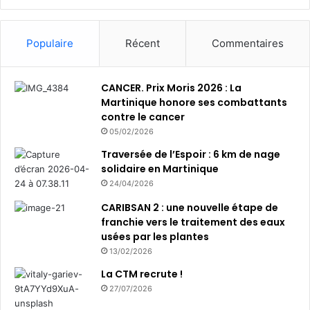
t
i
l
Populaire
Récent
Commentaires
l
e
s
CANCER. Prix Moris 2026 : La
Martinique honore ses combattants
contre le cancer
05/02/2026
Traversée de l’Espoir : 6 km de nage
solidaire en Martinique
24/04/2026
CARIBSAN 2 : une nouvelle étape de
franchie vers le traitement des eaux
usées par les plantes
13/02/2026
La CTM recrute !
27/07/2026