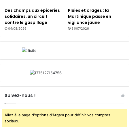
a
n
Des champs aux épiceries
Pluies et orages : la
t
solidaires, un circuit
Martinique passe en
e
contre le gaspillage
vigilance jaune
s
04/08/2026
31/07/2026
m
é
d
i
c
i
n
a
l
e
s
Suivez-nous !
d
e
s
Allez à la page d'options d'Arqam pour définir vos comptes
A
sociaux.
n