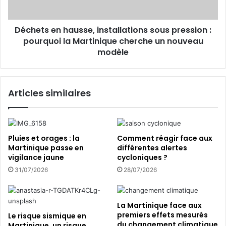
o
e
u
n
r
Déchets en hausse, installations sous pression :
h
a
pourquoi la Martinique cherche un nouveau
a
p
u
modèle
p
s
r
s
e
e
Articles similaires
n
,
d
i
r
n
e
s
à
t
Pluies et orages : la
Comment réagir face aux
c
a
Martinique passe en
différentes alertes
o
l
vigilance jaune
cycloniques ?
n
l
31/07/2026
28/07/2026
s
a
t
t
r
i
La Martinique face aux
u
o
premiers effets mesurés
Le risque sismique en
i
n
du changement climatique
Martinique, un risque