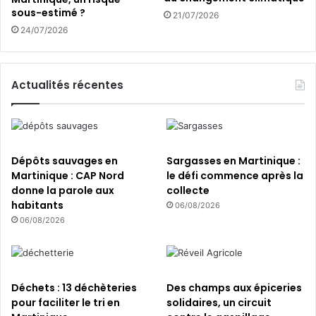
r
s
sous-estimé ?
21/07/2026
e
s
24/07/2026
g
o
r
u
â
s
c
p
Actualités récentes
e
r
a
e
u
s
b
s
a
i
Dépôts sauvages en
Sargasses en Martinique :
m
o
Martinique : CAP Nord
le défi commence après la
b
n
donne la parole aux
collecte
o
:
habitants
06/08/2026
u
p
06/08/2026
o
u
r
q
Déchets : 13 déchèteries
Des champs aux épiceries
u
pour faciliter le tri en
solidaires, un circuit
o