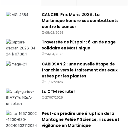
n
o
CANCER. Prix Moris 2026 : La
u
Martinique honore ses combattants
v
contre le cancer
e
05/02/2026
a
u
Traversée de l’Espoir : 6 km de nage
m
solidaire en Martinique
o
24/04/2026
d
CARIBSAN 2 : une nouvelle étape de
è
franchie vers le traitement des eaux
l
usées par les plantes
e
13/02/2026
La CTM recrute !
27/07/2026
Peut-on prédire une éruption de la
Montagne Pelée ? Science, risques et
vigilance en Martinique